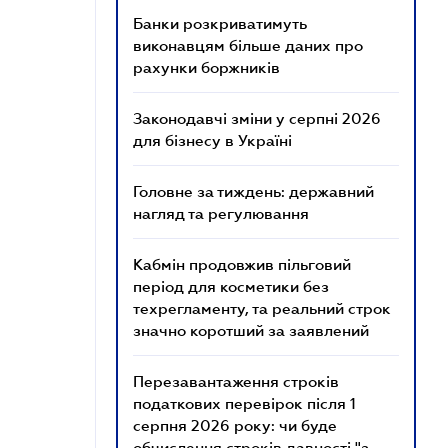
Банки розкриватимуть
виконавцям більше даних про
рахунки боржників
Законодавчі зміни у серпні 2026
для бізнесу в Україні
Головне за тиждень: державний
нагляд та регулювання
Кабмін продовжив пільговий
період для косметики без
техрегламенту, та реальний строк
значно коротший за заявлений
Перезавантаження строків
податкових перевірок після 1
серпня 2026 року: чи буде
обчислення строків давності "з