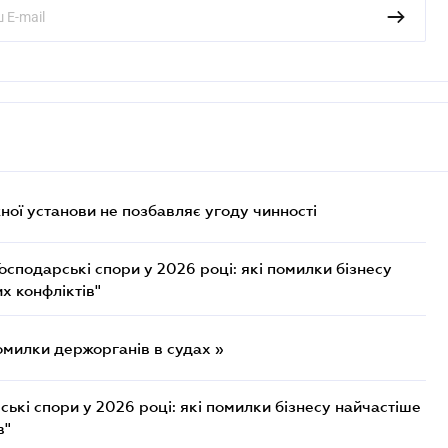
ої установи не позбавляє угоду чинності
осподарські спори у 2026 році: які помилки бізнесу
х конфліктів"
омилки держорганів в судах »
ькі спори у 2026 році: які помилки бізнесу найчастіше
в"