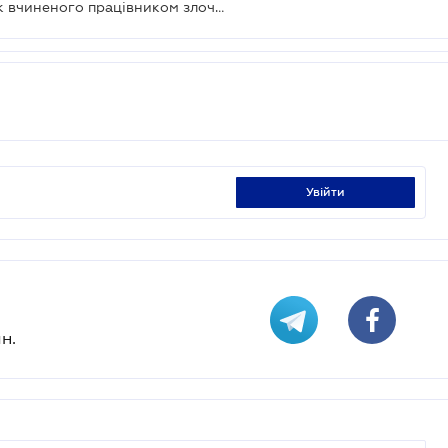
Хто відшкодовує збитки, внаслідок вчиненого працівником злочину?
увійти
н.