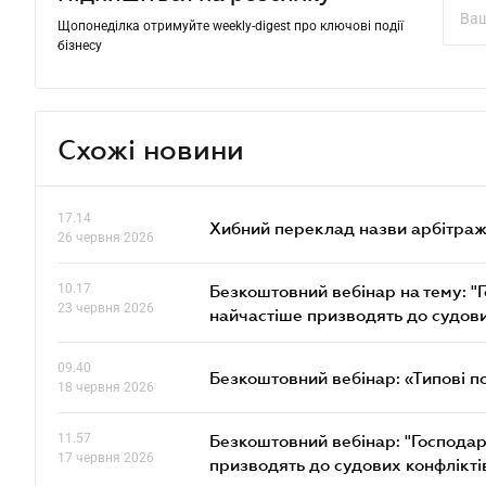
Щопонеділка отримуйте weekly-digest про ключові події
бізнесу
Схожі новини
17.14
Хибний переклад назви арбітражн
26 червня 2026
10.17
Безкоштовний вебінар на тему: "Г
23 червня 2026
найчастіше призводять до судови
09.40
Безкоштовний вебінар: «Типові п
18 червня 2026
11.57
Безкоштовний вебінар: "Господарс
17 червня 2026
призводять до судових конфлікті