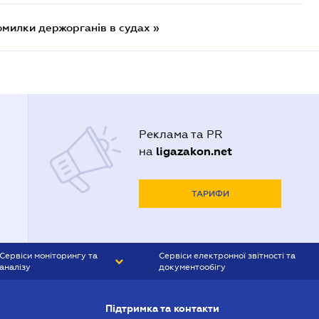
омилки держорганів в судах »
Реклама та PR
ligazakon.net
на
ТАРИФИ
Сервіси моніторингу та
Сервіси електронної звітності та
аналізу
документообігу
CONTR AGENT
Liga:REPORT
Підтримка та контакти
SMS-МАЯК