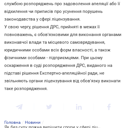
службою розпоряджень про задоволення апеляції або її
відхилення чи приписів про усунення порушень
законодавства у сфері ліцензування.
У свою чергу, рішення ДРС, прийняті в межах її
повноважень, є обов'язковими для виконання органами
виконавчої влади та місцевого самоврядування,
юридичними особами всіх форм власності, а також
фізичними особами - підприємцями. При цьому
оскарження в суді розпорядження ДРС, виданого на
підставі рішення Експертно-апеляційної ради, не
звільняють органи ліцензування від обов'язку виконати
таке розпорядження.
Головна
/
Новини
/
Як без суду можна вирішити спори у сфері ліцензування?