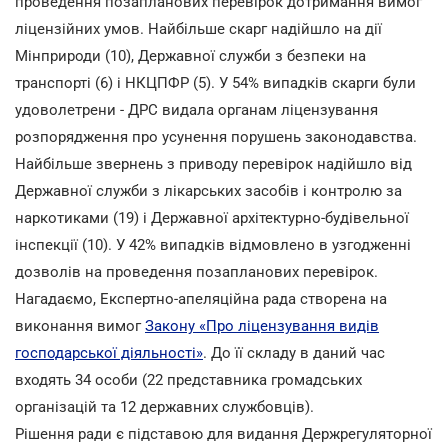
проведення позапланових перевірок дотримання вимог
ліцензійних умов. Найбільше скарг надійшло на дії
Мінприроди (10), Державної служби з безпеки на
транспорті (6) і НКЦПФР (5). У 54% випадків скарги були
удоволетрени - ДРС видала органам ліцензування
розпорядження про усунення порушень законодавства.
Найбільше звернень з приводу перевірок надійшло від
Державної служби з лікарських засобів і контролю за
наркотиками (19) і Державної архітектурно-будівельної
інспекції (10). У 42% випадків відмовлено в узгодженні
дозволів на проведення позапланових перевірок.
Нагадаємо, Експертно-апеляційна рада створена на
виконання вимог
Закону «Про ліцензування видів
господарської діяльності»
. До її складу в даний час
входять 34 особи (22 представника громадських
організацій та 12 державних службовців).
Рішення ради є підставою для видання Держрегуляторної