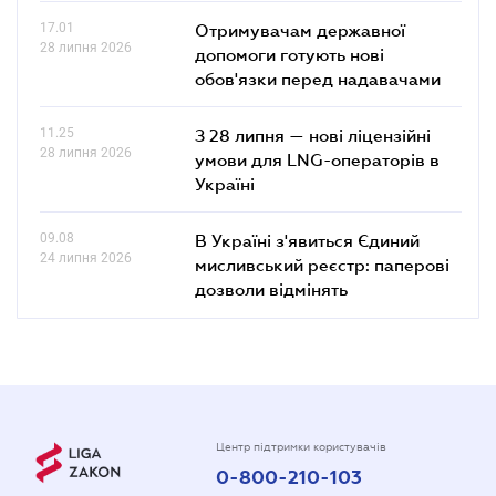
17.01
Отримувачам державної
28 липня 2026
допомоги готують нові
обов'язки перед надавачами
11.25
З 28 липня — нові ліцензійні
28 липня 2026
умови для LNG-операторів в
Україні
09.08
В Україні з'явиться Єдиний
24 липня 2026
мисливський реєстр: паперові
дозволи відмінять
Центр підтримки користувачів
0-800-210-103