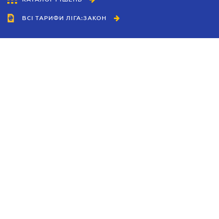
ВСІ ТАРИФИ ЛІГА:ЗАКОН
Співробітництво
Агенти
Дилери
Політика конфіденційності
Умови використання сайту
Реклама
Блог
Новини компанії
Керівництва
Каталоги компаній
Теми в центрі уваги