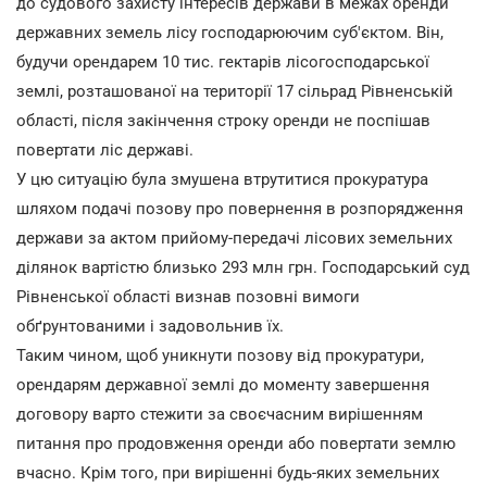
до судового захисту інтересів держави в межах оренди
державних земель лісу господарюючим суб'єктом. Він,
будучи орендарем 10 тис. гектарів лісогосподарської
землі, розташованої на території 17 сільрад Рівненській
області, після закінчення строку оренди не поспішав
повертати ліс державі.
У цю ситуацію була змушена втрутитися прокуратура
шляхом подачі позову про повернення в розпорядження
держави за актом прийому-передачі лісових земельних
ділянок вартістю близько 293 млн грн. Господарський суд
Рівненської області визнав позовні вимоги
обґрунтованими і задовольнив їх.
Таким чином, щоб уникнути позову від прокуратури,
орендарям державної землі до моменту завершення
договору варто стежити за своєчасним вирішенням
питання про продовження оренди або повертати землю
вчасно. Крім того, при вирішенні будь-яких земельних