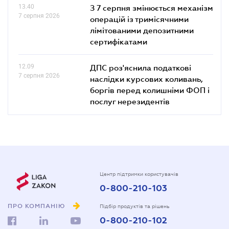
13.40
З 7 серпня змінюється механізм
7 серпня 2026
операцій із тримісячними
лімітованими депозитними
сертифікатами
12.09
ДПС роз'яснила податкові
7 серпня 2026
наслідки курсових коливань,
боргів перед колишніми ФОП і
послуг нерезидентів
Центр підтримки користувачів
0-800-210-103
ПРО КОМПАНІЮ
Підбір продуктів та рішень
0-800-210-102