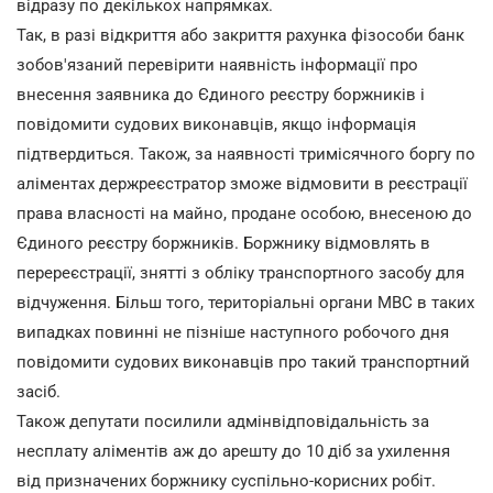
відразу по декількох напрямках.
Так, в разі відкриття або закриття рахунка фізособи банк
зобов'язаний перевірити наявність інформації про
внесення заявника до Єдиного реєстру боржників і
повідомити судових виконавців, якщо інформація
підтвердиться. Також, за наявності тримісячного боргу по
аліментах держреєстратор зможе відмовити в реєстрації
права власності на майно, продане особою, внесеною до
Єдиного реєстру боржників. Боржнику відмовлять в
перереєстрації, знятті з обліку транспортного засобу для
відчуження. Більш того, територіальні органи МВС в таких
випадках повинні не пізніше наступного робочого дня
повідомити судових виконавців про такий транспортний
засіб.
Також депутати посилили адмінвідповідальність за
несплату аліментів аж до арешту до 10 діб за ухилення
від призначених боржнику суспільно-корисних робіт.