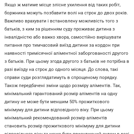
Якщо ж матиме місце злісне ухилення від таких робіт,
боржника можуть позбавити волі на строк до двох років.
Важливо врахувати і встановлену можливість того з
батьків, з ким за рішенням суду проживає дитина з
інвалідністю або важко хвора, самостійно вирішувати
питання про тимчасовий виїзд дитини за кордон при
наявності тримісячної аліментної заборгованості другого
з батьків. При цьому згода другого з батьків не потрібна в
разі виїзду на строк до одного місяця. До слова, такі
справи суди розглядатимуть в спрощеному порядку.
Також передбачені зміни щодо розміру аліментів. Так,
мінімальний гарантований розмір аліментів на одну
дитину не може бути меншим 50% прожиткового
мінімуму для дитини відповідного віку. При цьому
мінімальний рекомендований розмір аліментів
становить розмір прожиткового мінімуму для дитини
відповідного віку та може бути присуджений судом в разі