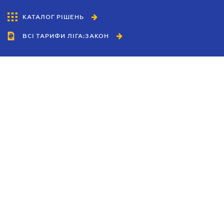
КАТАЛОГ РІШЕНЬ
ВСІ ТАРИФИ ЛІГА:ЗАКОН
Співробітництво
Агенти
Дилери
Політика конфіденційності
Умови використання сайту
Реклама
Блог
Новини компанії
Керівництва
Каталоги компаній
Теми в центрі уваги