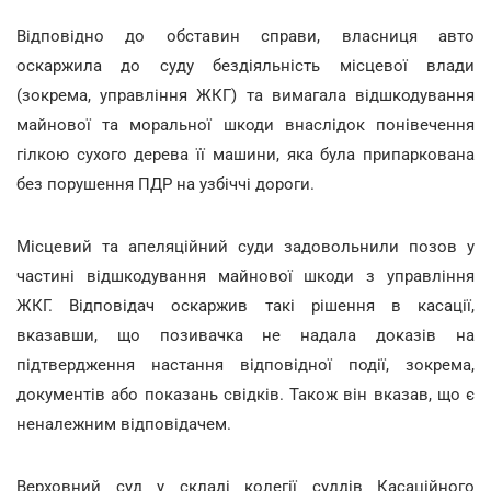
Відповідно до обставин справи, власниця авто
оскаржила до суду бездіяльність місцевої влади
(зокрема, управління ЖКГ) та вимагала відшкодування
майнової та моральної шкоди внаслідок понівечення
гілкою сухого дерева її машини, яка була припаркована
без порушення ПДР на узбіччі дороги.
Місцевий та апеляційний суди задовольнили позов у
частині відшкодування майнової шкоди з управління
ЖКГ. Відповідач оскаржив такі рішення в касації,
вказавши, що позивачка не надала доказів на
підтвердження настання відповідної події, зокрема,
документів або показань свідків. Також він вказав, що є
неналежним відповідачем.
Верховний суд у складі колегії суддів Касаційного