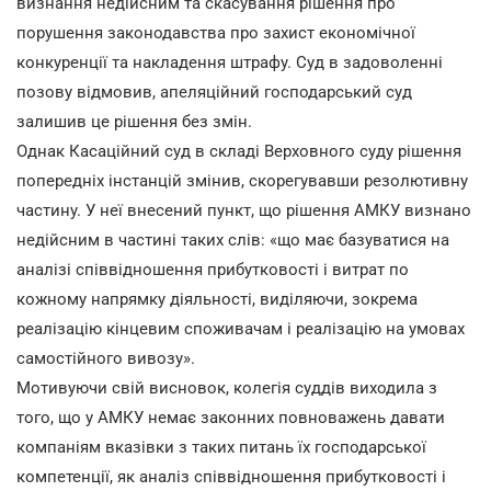
визнання недійсним та скасування рішення про
порушення законодавства про захист економічної
конкуренції та накладення штрафу. Суд в задоволенні
позову відмовив, апеляційний господарський суд
залишив це рішення без змін.
Однак Касаційний суд в складі Верховного суду рішення
попередніх інстанцій змінив, скорегувавши резолютивну
частину. У неї внесений пункт, що рішення АМКУ визнано
недійсним в частині таких слів: «що має базуватися на
аналізі співвідношення прибутковості і витрат по
кожному напрямку діяльності, виділяючи, зокрема
реалізацію кінцевим споживачам і реалізацію на умовах
самостійного вивозу».
Мотивуючи свій висновок, колегія суддів виходила з
того, що у АМКУ немає законних повноважень давати
компаніям вказівки з таких питань їх господарської
компетенції, як аналіз співвідношення прибутковості і