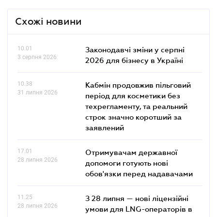
Схожі новини
10.01
Законодавчі зміни у серпні
3 серпня 2026
2026 для бізнесу в Україні
10.38
Кабмін продовжив пільговий
31 липня 2026
період для косметики без
техрегламенту, та реальний
строк значно коротший за
заявлений
17.01
Отримувачам державної
28 липня 2026
допомоги готують нові
обов'язки перед надавачами
11.25
З 28 липня — нові ліцензійні
28 липня 2026
умови для LNG-операторів в