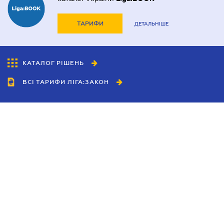
ТАРИФИ
ДЕТАЛЬНІШЕ
КАТАЛОГ РІШЕНЬ
ВСІ ТАРИФИ ЛІГА:ЗАКОН
Співробітництво
Агенти
Дилери
Політика конфіденційності
Умови використання сайту
Реклама
Блог
Новини компанії