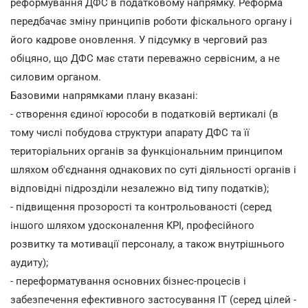
реформування ДФС в податковому напрямку. Реформа
передбачає зміну принципів роботи фіскального органу і
його кадрове оновлення. У підсумку в черговий раз
обіцяно, що ДФС має стати переважно сервісним, а не
силовим органом.
Базовими напрямками плану вказані:
- створення єдиної юрособи в податковій вертикалі (в
тому числі побудова структури апарату ДФС та її
територіальних органів за функціональним принципом
шляхом об'єднання однакових по суті діяльності органів і
відповідні підрозділи незалежно від типу податків);
- підвищення прозорості та контрольованості (серед
іншого шляхом удосконалення KPI, професійного
розвитку та мотивації персоналу, а також внутрішнього
аудиту);
- переформатування основних бізнес-процесів і
забезпечення ефективного застосування IT (серед цілей -