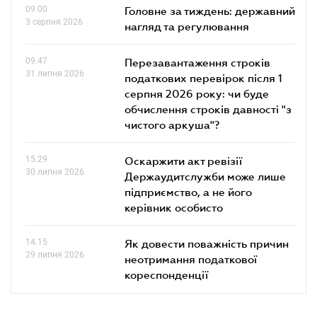
09.00
Головне за тиждень: державний
3 серпня 2026
нагляд та регулювання
09.47
Перезавантаження строків
31 липня 2026
податкових перевірок після 1
серпня 2026 року: чи буде
обчислення строків давності "з
чистого аркуша"?
15.29
Оскаржити акт ревізії
30 липня 2026
Держаудитслужби може лише
підприємство, а не його
керівник особисто
14.15
Як довести поважність причин
29 липня 2026
неотримання податкової
кореспонденції