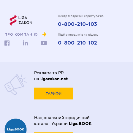
Центр підтримки користувачів
0-800-210-103
ПРО КОМПАНІЮ
Підбір продуктів та рішень
0-800-210-102
Реклама та PR
на
ligazakon.net
ТАРИФИ
Національний юридичний
каталог України
Liga:BOOK