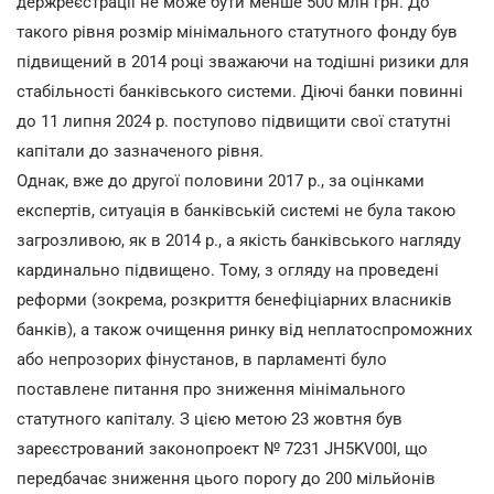
держреєстрації не може бути менше 500 млн грн. До
такого рівня розмір мінімального статутного фонду був
підвищений в 2014 році зважаючи на тодішні ризики для
стабільності банківського системи. Діючі банки повинні
до 11 липня 2024 р. поступово підвищити свої статутні
капітали до зазначеного рівня.
Однак, вже до другої половини 2017 р., за оцінками
експертів, ситуація в банківській системі не була такою
загрозливою, як в 2014 р., а якість банківського нагляду
кардинально підвищено. Тому, з огляду на проведені
реформи (зокрема, розкриття бенефіціарних власників
банків), а також очищення ринку від неплатоспроможних
або непрозорих фінустанов, в парламенті було
поставлене питання про зниження мінімального
статутного капіталу. З цією метою 23 жовтня був
зареєстрований законопроект № 7231 JH5KV00I, що
передбачає зниження цього порогу до 200 мільйонів