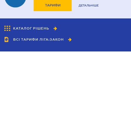
ТАРИФИ
ДЕТАЛЬНІШЕ
КАТАЛОГ РІШЕНЬ
ВСІ ТАРИФИ ЛІГА:ЗАКОН
Співробітництво
Агенти
Дилери
Політика конфіденційності
Умови використання сайту
Реклама
Блог
Новини компанії
Керівництва