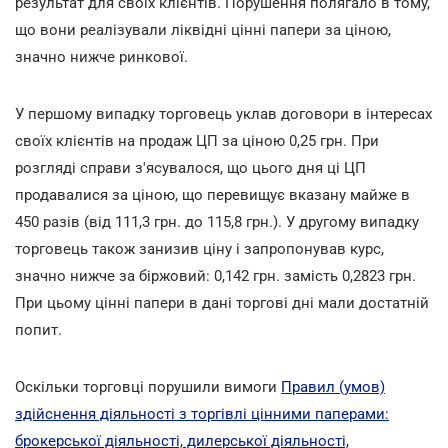
результат для своїх клієнтів. Порушення полягало в тому,
що вони реалізували ліквідні цінні папери за ціною,
значно нижче ринкової.
У першому випадку торговець уклав договори в інтересах
своїх клієнтів на продаж ЦП за ціною 0,25 грн. При
розгляді справи з'ясувалося, що цього дня ці ЦП
продавалися за ціною, що перевищує вказану майже в
450 разів (від 111,3 грн. до 115,8 грн.). У другому випадку
торговець також занизив ціну і запропонував курс,
значно нижче за біржовий: 0,142 грн. замість 0,2823 грн.
При цьому цінні папери в дані торгові дні мали достатній
попит.
Оскільки торговці порушили вимоги
Правил (умов)
здійснення діяльності з торгівлі цінними паперами:
брокерської діяльності, дилерської діяльності,