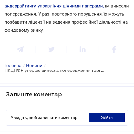
андеррайтингу, управління цінними паперами,
їм винесли
попередження. У разі повторного порушення, їх можуть
позбавити ліцензії на ведення професійної діяльності на
фондовому ринку.
Головна
/
Новини
/
НКЦПФР уперше винесла попередження торговцям цінних паперів
Залиште коментар
Увійдіть, щоб залишити коментар
увійти