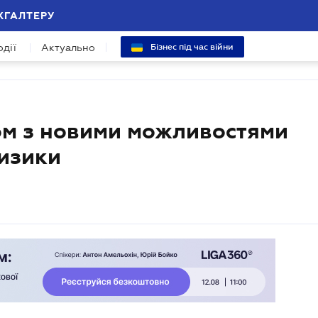
ХГАЛТЕРУ
одії
Актуально
Бізнес під час війни
зом з новими можливостями
ризики