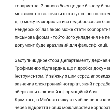
товариства. З одного боку це дає бізнесу біль
можливістю включати в статут спірні положен
дії») можуть скористатися недобросовісні біз
Рейдерської лазівкою може стати корпоратив
письмова форма - тобто його укладення не пе
документ буде вразливий для фальсифікації.
Заступник директора Департаменту державної 
Трофименко підтвердив, що підробка докуме
інструментом. У зв'язку з цим серед впровадж
зазначив електронний нотаріат, який передба
зберігання в окремій інформаційній базі.
Крім того, в Мін'юсті очікують збільшення кі
через відкриття нових можливостей корпорати