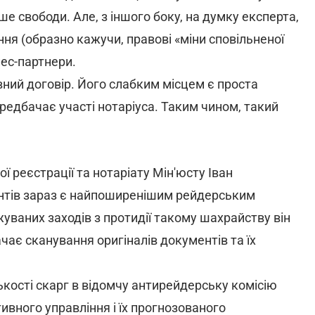
ше свободи. Але, з іншого боку, на думку експерта,
ня (образно кажучи, правові «міни сповільненої
нес-партнери.
ний договір. Його слабким місцем є проста
редбачає участі нотаріуса. Таким чином, такий
реєстрації та нотаріату Мін'юсту Іван
нтів зараз є найпоширенішим рейдерським
уваних заходів з протидії такому шахрайству він
чає сканування оригіналів документів та їх
лькості скарг в відомчу антирейдерську комісію
вного управління і їх прогнозованого