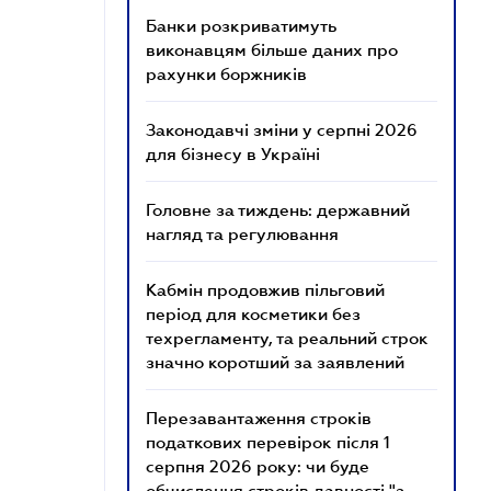
Банки розкриватимуть
виконавцям більше даних про
рахунки боржників
Законодавчі зміни у серпні 2026
для бізнесу в Україні
Головне за тиждень: державний
нагляд та регулювання
Кабмін продовжив пільговий
період для косметики без
техрегламенту, та реальний строк
значно коротший за заявлений
Перезавантаження строків
податкових перевірок після 1
серпня 2026 року: чи буде
обчислення строків давності "з