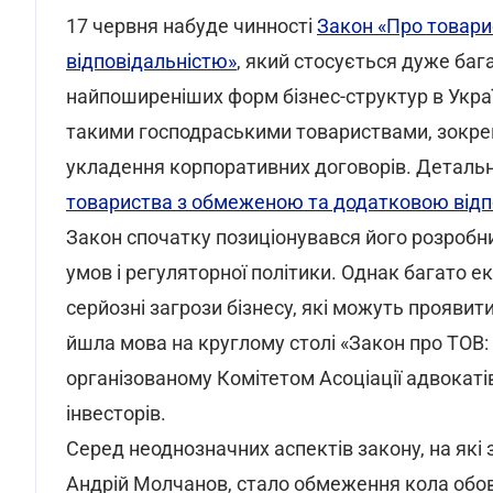
17 червня набуде чинності
Закон «Про товар
відповідальністю»
, який стосується дуже баг
найпоширеніших форм бізнес-структур в Україн
такими господраськими товариствами, зокре
укладення корпоративних договорів. Детальн
товариства з обмеженою та додатковою відп
Закон спочатку позиціонувався його розробн
умов і регуляторної політики. Однак багато е
серйозні загрози бізнесу, які можуть проявити
йшла мова на круглому столі «Закон про ТОВ:
організованому Комітетом Асоціації адвокатів 
інвесторів.
Серед неоднозначних аспектів закону, на які
Андрій Молчанов, стало обмеження кола обов