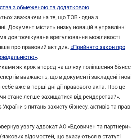
иства з обмеженою та додатковою
атьох зважаючи на те, що ТОВ - одна з
і. Документ містить низку новацій в управлінні
ма довгоочікуване врегулювання можливості
іше про правовий акт див.
«Прийнято закон про
овідальністю»
.
иками як крок вперед на шляху поліпшення бізнес-
кспертів вважають, що в документі закладені і нові
 себе вже в перші дні дії правового акта. Про це
 чи стане легше захищатися від рейдерства?»,
України з питань захисту бізнесу, активів та прав
 звернув увагу адвокат АО «Вдовичен та партнери»
'язкових відомостей, що вказуються в статуті