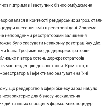
гноз підтримав і заступник бізнес-омбудсмена
ворювалася в контексті рейдерських загроз, стали
едури внесення змін в реєстрові дані. Зокрема
ане непорядними реєстраторами залишення
можна було скасувати незаконну реєстраційну дію.
вами Івана Трофименко, до держреєстраторів-
 близько півтора сотень держреєстраторів
ість має тенденцію до зростання. Крім того, в
жреєстраторів і ефективно реагувати на їхні
тому, що рейдерство в сфері бізнесу зараз набуло
є нехарактерне для бізнесу несхвалення
их дій та інших спрощень формальних п­оцедур.