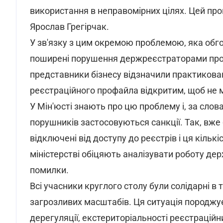
використання в неправомірних цілях. Цей про
Ярослав Грегірчак.
У зв'язку з цим окремою проблемою, яка обго
поширені порушення держреєстраторами проц
представники бізнесу відзначили практиков
реєстраційного профайла відкритим, щоб не 
У Мін'юсті знають про цю проблему і, за сло
порушників застосовуються санкції. Так, вже
відключені від доступу до реєстрів і ця кільк
міністерстві обіцяють аналізувати роботу дер
помилки.
Всі учасники круглого столу були солідарні в 
загрозливих масштабів. Ця ситуація породжу
дерегуляції, екстериторіальності реєстраційн