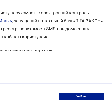
исту нерухомості є електронний контроль
-Маяк»
, запущений на технічній базі «ЛІГА:ЗАКОН».
 в реєстрі нерухомості SMS-повідомленням,
в кабінеті користувача.
Дерегуляція бізнесу разом з новими можливостями створює і нові серйозні ризики
увійти