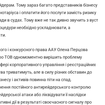
йдерам. Тому зараз багато представників бізнесу
нотаріуса і оплатити його послуги замість ризику
ди в судах. Тому вже не так дивно звучить з вуст
роцедури необхідно ускладнювати, а
ти.
ного і конкурсного права ААУ Олена Перцова
 про ТОВ одномоментно вирішить проблему
фері корпоративного управління і реєстраційних
а триватимуть, але в силу різних обставин до
несу і активів повинна піти на спад.
снення постійного антирейдерського контролю
дерської атаки або ліквідувати її наслідки
вні дії в результаті своєчасного сигналу про