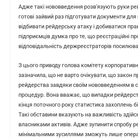
Адже такі нововведення розв'язують руки ре
готові зайвий раз підготувати документи для 
відбивати рейдерську атаку і добиватися прав
підприємців думка про те, що реєстраційні п
відповідальність держреєстраторів посилюва
З цього приводу голова комітету корпоратив
зазначила, що не варто очікувати, що закон
рейдерства завдяки своїм нововведенням в с
процедур. Вона вважає, що випадки рейдерств
кінця поточного року статистика захоплень біз
Такі обставини вказують на важливість здій
власниками активів. Адже зупинити спробу рей
мінімальними зусиллями зможуть лише операти