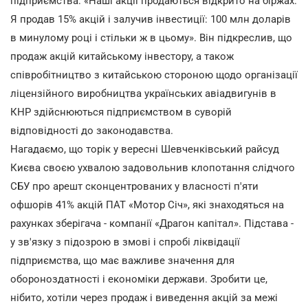
підприємства: «Наші акції продаються відкрито на біржах.
Я продав 15% акцій і залучив інвестиції: 100 млн доларів
в минулому році і стільки ж в цьому». Він підкреслив, що
продаж акцій китайському інвестору, а також
співробітництво з китайською стороною щодо організації
ліцензійного виробництва українських авіадвигунів в
КНР здійснюються підприємством в суворій
відповідності до законодавства.
Нагадаємо, що торік у вересні Шевченківський райсуд
Києва своєю ухвалою задовольнив клопотання слідчого
СБУ про арешт сконцентрованих у власності п'яти
офшорів 41% акцій ПАТ «Мотор Січ», які знаходяться на
рахунках зберігача - компанії «Драгон капітал». Підстава -
у зв'язку з підозрою в змові і спробі ліквідації
підприємства, що має важливе значення для
обороноздатності і економіки держави. Зробити це,
нібито, хотіли через продаж і виведення акцій за межі