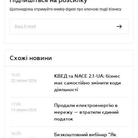
Щопонеділка отримуйте weekly-digest про ключові події бізнесу
Схожі новини
10.01
КВЕД та NACE 2.1-UA: бізнес
22 липня 2026
має самостійно змінити коди
діяльності
17.09
Продали електроенергію в
13 липня 2026
мережу — втратили єдиний
податок
10.55
Безкоштовний вебінар "Як