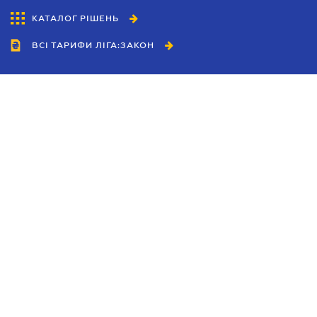
КАТАЛОГ РІШЕНЬ
ВСІ ТАРИФИ ЛІГА:ЗАКОН
Співробітництво
Агенти
Дилери
Політика конфіденційності
Умови використання сайту
Реклама
Блог
Новини компанії
Керівництва
Каталоги компаній
Теми в центрі уваги