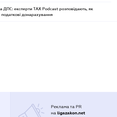
а ДПС: експерти TAX Podcast розповідають, як
і податкові донарахування
Реклама та PR
ligazakon.net
на