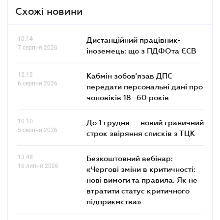
Схожі новини
10.14
Дистанційний працівник-
7 серпня 2026
іноземець: що з ПДФОта ЄСВ
12.12
Кабмін зобов'язав ДПС
6 серпня 2026
передати персональні дані про
чоловіків 18–60 років
10.10
До 1 грудня — новий граничний
5 серпня 2026
строк звіряння списків з ТЦК
13.48
Безкоштовний вебінар:
16 липня 2026
«Чергові зміни в критичності:
нові вимоги та правила. Як не
втратити статус критичного
підприємства»