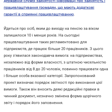
державній службі зайнятості інформації про зайнятість і
працевлаштування громадян, що мають додаткові
гарантії в сприянні працевлаштуванню
.
Йдеться про осіб, яким до виходу на пенсію за віком
залишилося 10 і менше років. На сьогодні
працевлаштування таких регламентовано для
підприємств, де працює більше 20 працівників. З цього
року з'явилася законодавча вимога: на підприємствах,
незалежно від форми власності, з штатною чисельністю
працівників від 8 до 20 чоловік, повинно працювати одна
і більше особа вказаної категорії. Запропонований
проект визначає порядок звітності про виконання цієї
вимоги. Також він вносить деякі редакційні правки в
чинний документ, незначно змінена форма щорічного
звіту і порядок його заповнення.