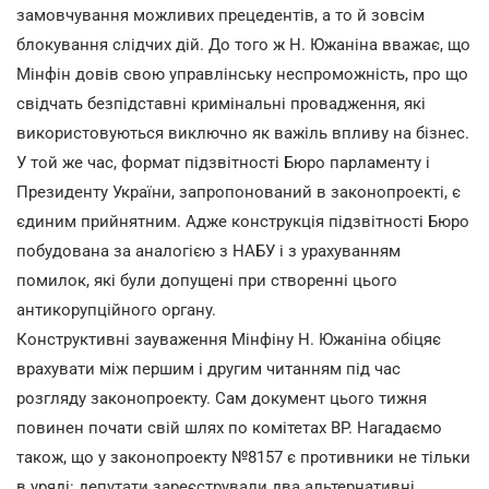
замовчування можливих прецедентів, а то й зовсім
блокування слідчих дій. До того ж Н. Южаніна вважає, що
Мінфін довів свою управлінську неспроможність, про що
свідчать безпідставні кримінальні провадження, які
використовуються виключно як важіль впливу на бізнес.
У той же час, формат підзвітності Бюро парламенту і
Президенту України, запропонований в законопроекті, є
єдиним прийнятним. Адже конструкція підзвітності Бюро
побудована за аналогією з НАБУ і з урахуванням
помилок, які були допущені при створенні цього
антикорупційного органу.
Конструктивні зауваження Мінфіну Н. Южаніна обіцяє
врахувати між першим і другим читанням під час
розгляду законопроекту. Сам документ цього тижня
повинен почати свій шлях по комітетах ВР. Нагадаємо
також, що у законопроекту №8157 є противники не тільки
в уряді: депутати зареєстрували два альтернативні