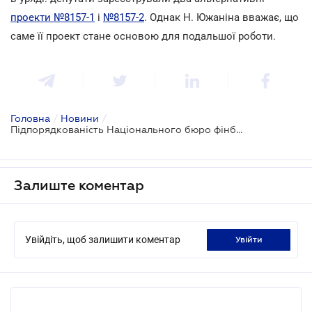
проекти №8157-1
і
№8157-2
. Однак Н. Южаніна вважає, що
саме її проект стане основою для подальшої роботи.
Головна
/
Новини
/
Підпорядкованість Національного бюро фінбезпеки - одне з головних спірних питань його створення
Залиште коментар
Увійдіть, щоб залишити коментар
увійти