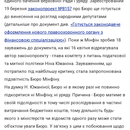
єдиного бачення Верховної Ради і уряду. Зареєстрований
19 березня
законопроект №8157
про Бюро ще готується
до винесення на розгляд народними депутатами
(детальніше про документ див.
«Готується законодавче
оформлення нового правоохоронного органу з
фінансовою спеціалізацією»
). Поки ж Мінфін зробив 18
зауважень до документа, на які 16 квітня відреагувала
автор законопроекту - глава комітету з питань податкової
та митної політики Ніна Южаніна. Зауваженням, що
потрапило під найбільшу критику, стала запропонована
підзвітність Бюро Мінфіну.
На думку Н. Южаніної, Бюро ні в якому разі не повинно
підкорятися ні Мінфіну, ні уряду. Причина - Бюро матиме в
своїй підслідності в тому числі розслідування в частині
витрачання бюджетних коштів, тому діяльність будь-
якого з міністерств чи відомств одного разу може стати
об'єктом уваги Бюро. У зв'язку з цим є побоювання щодо