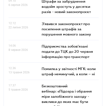
09.10
Штрафи за забруднення
6 серпня 2026
водойм зростуть у десятки
разів - новий законопроєкт
12.12
З'явився законопроєкт про
22 липня 2026
посилення штрафів за
порушення мовного закону
14.06
Підприємства зобов'язані
8 червня 2026
подати до ТЦК до 20 червня
інформацію про транспорт
12.36
Помилка у звітності МГК: коли
13 травня 2026
штраф неминучий, а коли – ні
17.37
Безкоштовний
5 травня 2026
вебінар: «Підозра і обрання
міри запобіжного заходу -
виклики до яких має бути