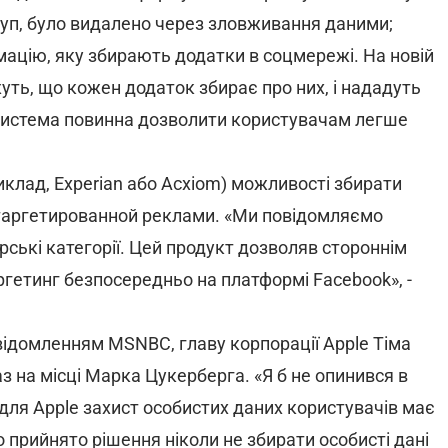
туп, було видалено через зловживання даними;
мацію, яку збирають додатки в соцмережі. На новій
уть, що кожен додаток збирає про них, і нададуть
система повинна дозволити користувачам легше
иклад, Experian або Acxiom) можливості збирати
 таргетированной реклами. «Ми повідомляємо
ські категорії. Цей продукт дозволяв стороннім
ргетинг безпосередньо на платформі Facebook», -
овідомленням MSNBC, главу корпорації Apple Тіма
аз на місці Марка Цукерберга. «Я б не опинився в
що для Apple захист особистих даних користувачів має
 прийнято рішення ніколи не збирати особисті дані