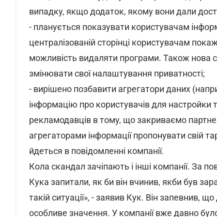
випадку, якщо додаток, якому вони дали дос
- планується показувати користувачам інфор
централізованій сторінці користувачам покаж
можливість видаляти програми. Також нова 
змінювати свої налаштування приватності;
- вирішено позбавити агрегатори даних (напр
інформацію про користувачів для настройки
рекламодавців в тому, що закриваємо партнер
агрегаторами інформації пропонувати свій та
йдеться в повідомленні компанії.
Кола скандал зачіпають і інші компанії. За п
Кука запитали, як би він вчинив, якби був зар
такій ситуації», - заявив Кук. Він запевнив, 
особливе значення. У компанії вже давно було