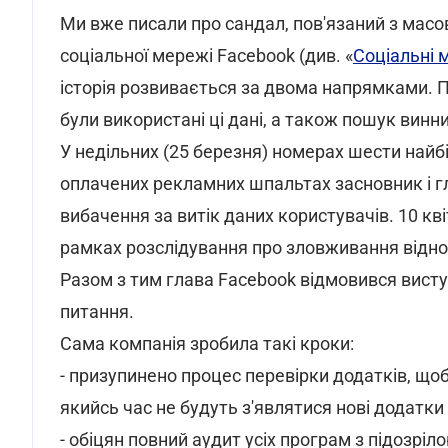
Ми вже писали про сандал, пов'язаний з мас
соціальної мережі Facebook (див. «
Соціальні 
історія розвивається за двома напрямками. Пер
були використані ці дані, а також пошук винни
У недільних (25 березня) номерах шести найб
оплачених рекламних шпальтах засновник і 
вибачення за витік даних користувачів. 10 кв
рамках розслідування про зловживання відно
Разом з тим глава Facebook відмовився висту
питання.
Сама компанія зробила такі кроки:
- призупинено процес перевірки додатків, щоб
якийсь час не будуть з'являтися нові додатки 
- обіцян повний аудит усіх програм з підозрі