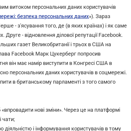
овим витоком персональних даних користувачів
мережі: безпека персональних даних
»). Зараз
ше - з'ясування того, де (в яких країнах) і як саме
х. Друге - відновлення ділової репутації Facebook.
ільших газет Великобританії і трьох в США на
глава Facebook Марк Цукерберг попросив
ітня він має намір виступити в Конгресі США в
сно персональних даних користувачів в соцмережі.
пити в британському парламенті з того самого
 «впровадити нові зміни». Через це на платформі
і чати;
лою діяльністю і інформування користувачів в тому