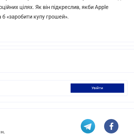
ційних цілях. Як він підкреслив, якби Apple
а б «заробити купу грошей».
увійти
н.