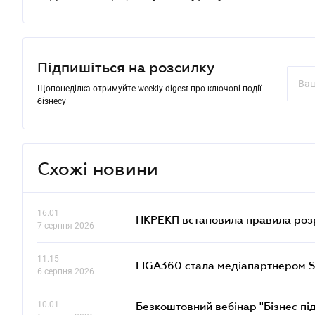
Підпишіться на розсилку
Щопонеділка отримуйте weekly-digest про ключові події
бізнесу
Схожі новини
16.01
НКРЕКП встановила правила розра
7 серпня 2026
11.15
LIGA360 стала медіапартнером S
6 серпня 2026
10.01
Безкоштовний вебінар "Бізнес під