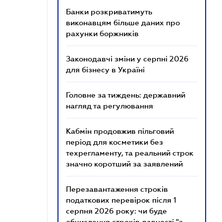
Банки розкриватимуть
виконавцям більше даних про
рахунки боржників
Законодавчі зміни у серпні 2026
для бізнесу в Україні
Головне за тиждень: державний
нагляд та регулювання
Кабмін продовжив пільговий
період для косметики без
техрегламенту, та реальний строк
значно коротший за заявлений
Перезавантаження строків
податкових перевірок після 1
серпня 2026 року: чи буде
обчислення строків давності "з