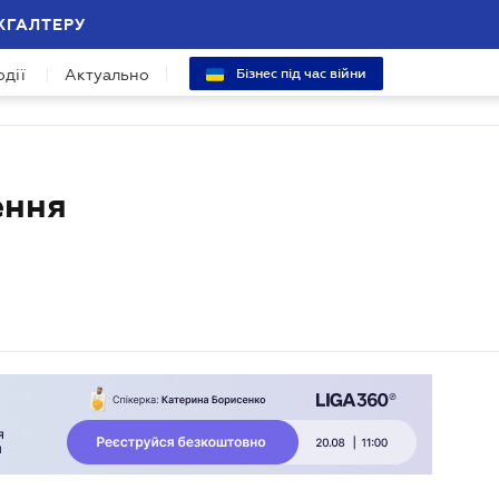
ХГАЛТЕРУ
одії
Актуально
Бізнес під час війни
ення