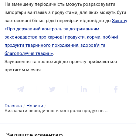
На зменшену періодичність можуть розраховувати
імпортери вантажів з продуктами, для яких можуть бути
застосовані більш рідкі перевірки відповідно до
Закону
«Про державний контроль за дотриманням
законодавства про харчові продукти, корми, побічні
продукти тваринного походження, здоров'я та
благополуччя тварин»
.
Зауваження та пропозиції до проекту приймаються
протягом місяця.
Головна
/
Новини
/
Визначати періодичність контролю продуктів і кормів на митниці планують по-новому
Залиште коментар