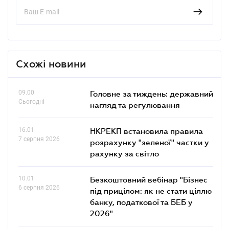
Схожі новини
09.00
Головне за тиждень: державний
Сьогодні
нагляд та регулювання
16.01
НКРЕКП встановила правила
7 серпня 2026
розрахунку "зеленої" частки у
рахунку за світло
10.01
Безкоштовний вебінар "Бізнес
6 серпня 2026
під прицілом: як не стати ціллю
банку, податкової та БЕБ у
2026"