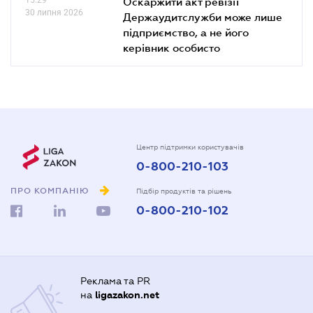
Оскаржити акт ревізії
30 липня 2026
Держаудитслужби може лише
підприємство, а не його
керівник особисто
Центр підтримки користувачів
0-800-210-103
ПРО КОМПАНІЮ
Підбір продуктів та рішень
0-800-210-102
Реклама та PR
на
ligazakon.net