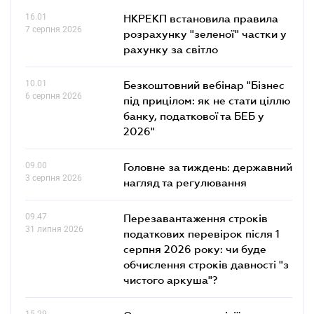
16.01
НКРЕКП встановила правила
7 серпня 2026
розрахунку "зеленої" частки у
рахунку за світло
10.01
Безкоштовний вебінар "Бізнес
6 серпня 2026
під прицілом: як не стати ціллю
банку, податкової та БЕБ у
2026"
09.00
Головне за тиждень: державний
3 серпня 2026
нагляд та регулювання
09.47
Перезавантаження строків
31 липня 2026
податкових перевірок після 1
серпня 2026 року: чи буде
обчислення строків давності "з
чистого аркуша"?
15.29