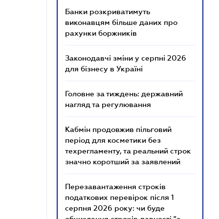
Банки розкриватимуть
виконавцям більше даних про
рахунки боржників
Законодавчі зміни у серпні 2026
для бізнесу в Україні
Головне за тиждень: державний
нагляд та регулювання
Кабмін продовжив пільговий
період для косметики без
техрегламенту, та реальний строк
значно коротший за заявлений
Перезавантаження строків
податкових перевірок після 1
серпня 2026 року: чи буде
обчислення строків давності "з