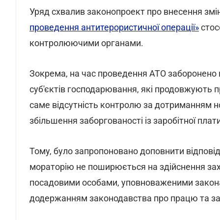
Уряд схвалив законопроект про внесення змі
проведення антитерористичної операції»
стос
контролюючими органами.
Зокрема, на час проведення АТО заборонено 
суб'єктів господарювання, які продовжують 
саме відсутність контролю за дотриманням н
збільшення заборгованості із заробітної плати
Тому, було запропоновано доповнити відпові
мораторію не поширюється на здійснення зах
посадовими особами, уповноваженими закона
додержанням законодавства про працю та за