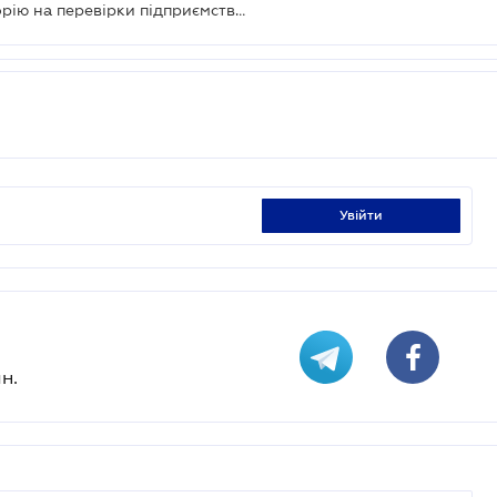
Кабмін виступив за відміну мораторію на перевірки підприємств в зоні проведення АТО
увійти
н.