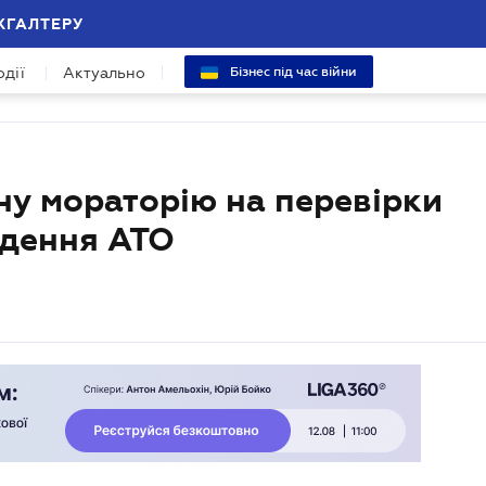
ХГАЛТЕРУ
одії
Актуально
Бізнес під час війни
іну мораторію на перевірки
едення АТО