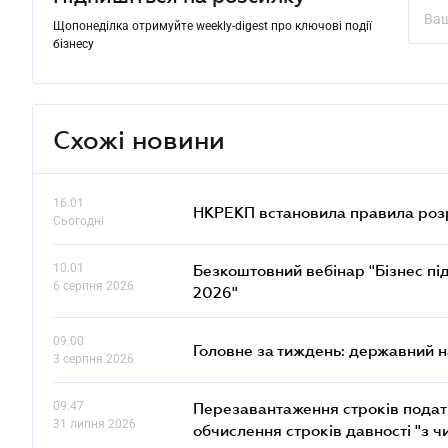
Щопонеділка отримуйте weekly-digest про ключові події
бізнесу
Схожі новини
16.01
НКРЕКП встановила правила розра
Сьогодні
10.01
Безкоштовний вебінар "Бізнес під
6 серпня 2026
2026"
09.00
Головне за тиждень: державний 
3 серпня 2026
09.47
Перезавантаження строків податк
31 липня 2026
обчислення строків давності "з ч