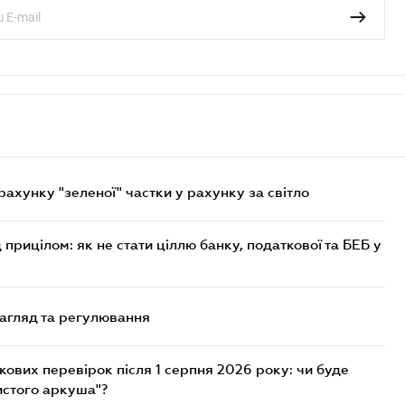
хунку "зеленої" частки у рахунку за світло
 прицілом: як не стати ціллю банку, податкової та БЕБ у
нагляд та регулювання
ових перевірок після 1 серпня 2026 року: чи буде
истого аркуша"?