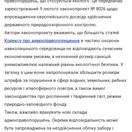
правопорушень, що стосуються екології. Це передбачає
зареєстрований 9 лютого законопроект № 8026 щодо
впровадження європейського досвіду здійснення
державного природоохоронного контролю.
Автори законопроекту вважають, що більшість статей
Кодексу про адмінправопорушення
в частині охорони
навколишнього середовища не відповідають сучасним
економічним умовам, а незначний розмір санкцій
унеможливлює належний рівень екологічної безпеки. У
зв'язку з цим вони запропонували збільшити розміри
штрафів за порушення в сфері водних, земельних, рибних
ресурсів і атмосферного повітря, а також вимог
законодавства про рослинний і тваринний світ, режим
природно-заповідного фонду.
Також, важливо врахувати нові склади
адмінправопорушень. Окрема відповідальність може
бути запроваджена за нездійснення обліку забору і