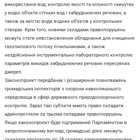
використання вод, контролю якості та кількості скинутих
у водні об'єкти стічних вод і забруднюючих речовин, а
також за якістю води водних об'єктів у контрольних
створах. Крім того, новими складами правопорушень
можуть стати невстановлення обладнання для очищення
газопилового потоку лічильниками, а також
нездійснення інструментально-лабораторного контролю
параметрів викидів забруднюючих речовин пересувних
джерел.
Законопроект передбачає і розширення повноважень
громадських інспекторів з охорони навколишнього
середовища в сфері державного природоохоронного
контролю. Зараз такі суб'єкти мають право складати
адмінпротокли за трьома складами правопорушень.
Якщо законопроект буде підтриманий Парламентом в
запропонованому вигляді, громадські діячі зможуть
складати протоколи по 18 складах адмінправопорушень,