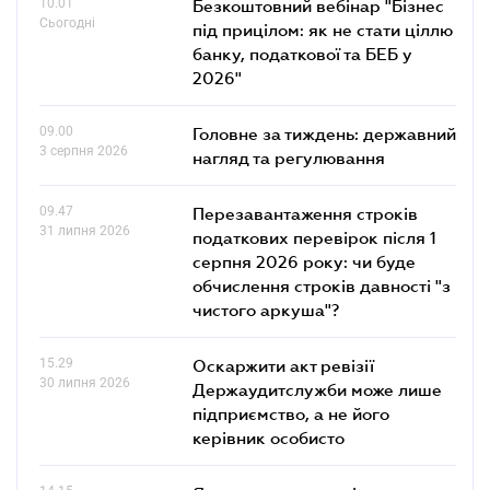
10.01
Безкоштовний вебінар "Бізнес
Сьогодні
під прицілом: як не стати ціллю
банку, податкової та БЕБ у
2026"
09.00
Головне за тиждень: державний
3 серпня 2026
нагляд та регулювання
09.47
Перезавантаження строків
31 липня 2026
податкових перевірок після 1
серпня 2026 року: чи буде
обчислення строків давності "з
чистого аркуша"?
15.29
Оскаржити акт ревізії
30 липня 2026
Держаудитслужби може лише
підприємство, а не його
керівник особисто