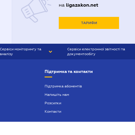
ligazakon.net
на
ТАРИФИ
Сервіси моніторингу та
Сервіси електронної звітності та
аналізу
документообігу
CONTR AGENT
Liga:REPORT
Підтримка та контакти
SMS-МАЯК
VERDICTUM
Підтримка абонентів
Напишіть нам
SEMANTRUM
Розсилки
SMS-МАЯК ІПОТЕКА
Контакти