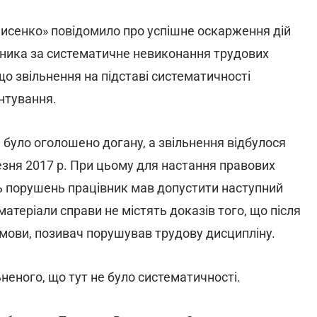
Лисенко» повідомило про успішне оскарження дій
вника за систематичне невиконання трудових
що звільнення на підставі систематичності
нтування.
 було оголошено догану, а звільнення відбулося
езня 2017 р. При цьому для настання правових
ть порушень працівник мав допустити наступний
атеріали справи не містять доказів того, що після
имови, позивач порушував трудову дисципліну.
неного, що тут не було систематичності.