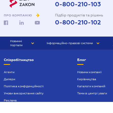
0-800-210-103
Підбір продуктів та рішень
ПРО КОМПАНІЮ
0-800-210-102
Новинні
Інформаційно-правові системи
портали
ЮРЛІГА
Право України
Співробітництво
Блог
БІЗНЕС
ГРАНД
БУХГАЛТЕР.ua
ПРАЙМ
Агенти
Новини компанії
Дилери
Керівництва
БУХГАЛТЕР ПРОФ
Політика конфіденційності
Каталоги компаній
ЮРИСТ ПРОФ
Умови використання сайту
Теми в центрі уваги
ЮРИСТ
Реклама
ПІДПРИЄМЕЦЬ