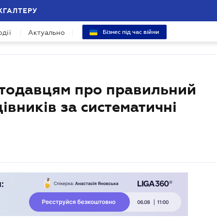
ХГАЛТЕРУ
одії
Актуально
Бізнес під час війни
тодавцям про правильний
івників за систематичні