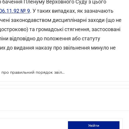
о бачення Пленуму Верховного Суду з цього
 06.11.92 № 9
. У таких випадках, як зазначають
чені законодавством дисциплінарні заходи (що не
 достроково) та громадські стягнення, застосовані
іни відповідно до положення або статуту
яких до видання наказу про звільнення минуло не
Адвокати нагадали роботодавцям про правильний порядок звільнення працівників за систематичні проступки
увійти