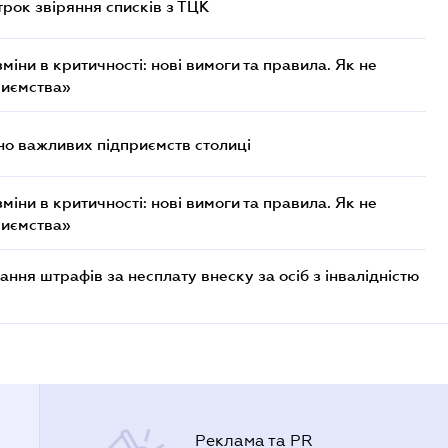
трок звіряння списків з ТЦК
міни в критичності: нові вимоги та правила. Як не
риємства»
о важливих підприємств столиці
міни в критичності: нові вимоги та правила. Як не
риємства»
ння штрафів за несплату внеску за осіб з інвалідністю
Реклама та PR