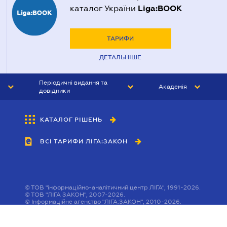
Liga:BOOK
каталог України
ТАРИФИ
ДЕТАЛЬНІШЕ
Періодичні видання та
Академія
довідники
ЮРИСТ&ЗАКОН
АКАДЕМІЯ ЛІГА:ЗАКОН
КАТАЛОГ РІШЕНЬ
БУХГАЛТЕР&ЗАКОН
ВСІ ТАРИФИ ЛІГА:ЗАКОН
ВІСНИК МСФЗ
ІНТЕРБУХ
ОСОБИСТИЙ ЕКСПЕРТ
©
ТОВ "інформаційно-аналітичний центр ЛІГА", 1991-2026.
©
ТОВ "ЛІГА ЗАКОН", 2007-2026.
©
Інформаційне агенство "ЛІГА:ЗАКОН", 2010-2026.