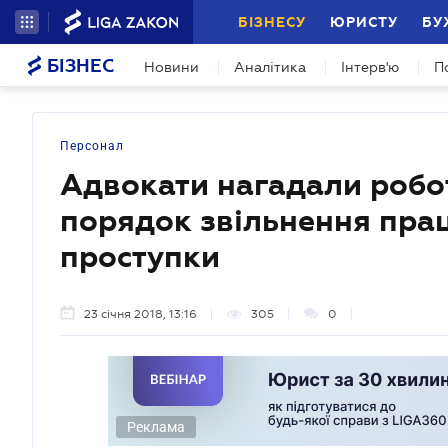
БІЗНЕСУ
ЮРИСТУ
БУ
БІЗНЕС
Новини
Аналітика
Інтерв'ю
П
Персонал
Адвокати нагадали робо
порядок звільнення прац
проступки
23 січня 2018, 13:16
305
0
Реклама