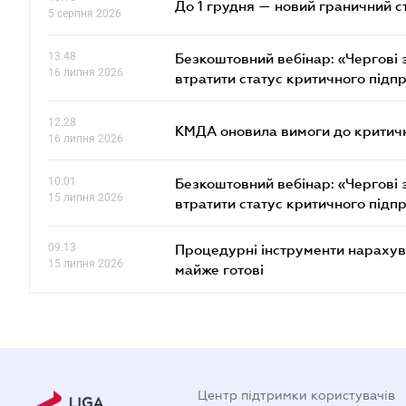
До 1 грудня — новий граничний с
5 серпня 2026
13.48
Безкоштовний вебінар: «Чергові з
16 липня 2026
втратити статус критичного підп
12.28
КМДА оновила вимоги до критичн
16 липня 2026
10.01
Безкоштовний вебінар: «Чергові з
15 липня 2026
втратити статус критичного підп
09.13
Процедурні інструменти нарахува
15 липня 2026
майже готові
Центр підтримки користувачів