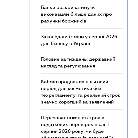
Банки розкриватимуть
виконавцям більше даних про
рахунки боржників
Законодавчі зміни у серпні 2026
для бізнесу в Україні
Головне за тиждень: державний
нагляд та регулювання
Кабмін продовжив пільговий
період для косметики без
техрегламенту, та реальний строк
значно коротший за заявлений
Перезавантаження строків
податкових перевірок після 1
серпня 2026 року: чи буде
обчислення строків давності "з