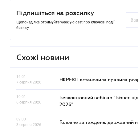
Підпишіться на розсилку
Щопонеділка отримуйте weekly-digest про ключові події
бізнесу
Схожі новини
16.01
НКРЕКП встановила правила розра
7 серпня 2026
10.01
Безкоштовний вебінар "Бізнес під
6 серпня 2026
2026"
09.00
Головне за тиждень: державний 
3 серпня 2026