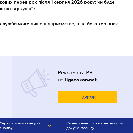
ових перевірок після 1 серпня 2026 року: чи буде
истого аркуша"?
служби може лише підприємство, а не його керівник
Реклама та PR
ligazakon.net
на
ТАРИФИ
Сервіси моніторингу та
Сервіси електронної звітності та
аналізу
документообігу