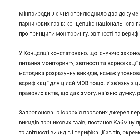
Мінприроди 9 січня оприлюднило два докуме
парникових газів: концепцію національного п
про принципи моніторингу, звітності та верифі
У Концепції констатовано, що існуюче законо
питання моніторингу, звітності та верифікації
методика розрахунку викидів, немає уповнов
верифікації для цілей МОВ тощо. У зв'язку з
правових актів, що дає змогу, на їхню думку
Запропонована ієрархія правових джерел пе
викидів парникових газів, постанов Кабміну 
та звітності викидів і верифікації звітів, ок