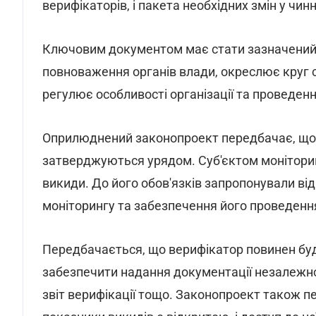
верифікаторів, і пакета необхідних змін у чин
Ключовим документом має стати зазначений 
повноваження органів влади, окреслює круг су
регулює особливості організації та проведен
Оприлюднений законопроект передбачає, що в
затверджуються урядом. Суб'єктом моніторинг
викиди. До його обов'язків запропонували ві
моніторингу та забезпечення його проведення,
Передбачається, що верифікатор повинен буд
забезпечити надання документації незалежном
звіт верифікації тощо. Законопроект також пе