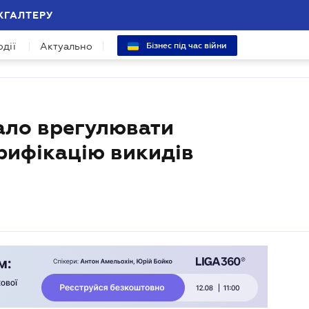
ХГАЛТЕРУ
одії
Актуально
Бізнес під час війни
ало врегулювати
верифікацію викидів