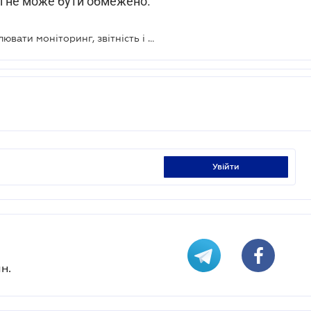
еї не може бути обмежено.
Мінприроди запропонувало врегулювати моніторинг, звітність і верифікацію викидів парникових газів
увійти
н.