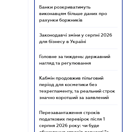
Банки розкриватимуть
виконавцям більше даних про
рахунки боржників
Законодавчі зміни у серпні 2026
для бізнесу в Україні
Головне за тиждень: державний
нагляд та регулювання
Кабмін продовжив пільговий
період для косметики без
техрегламенту, та реальний строк
значно коротший за заявлений
Перезавантаження строків
податкових перевірок після 1
серпня 2026 року: чи буде
обчислення строків давності "з