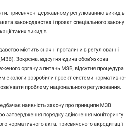
нти, присвячені державному регулюванню викидів
акета законодавства і проект спеціального закону
кації таких викидів.
давство містить значні прогалини в регулюванні
 (МЗВ). Зокрема, відсутня єдина обов'язкова
аженого органу з питань МЗВ, відсутня процедура
 цим екологи розробили проект системи нормативно-
, розв'язати проблему національного регулювання.
редбачає наявність закону про принципи МЗВ
про затвердження порядку здійснення моніторингу
ремого нормативного акта, присвяченого акредитації