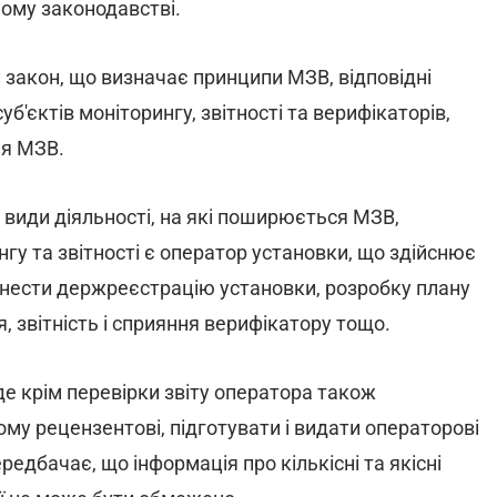
ному законодавстві.
закон, що визначає принципи МЗВ, відповідні
б'єктів моніторингу, звітності та верифікаторів,
ня МЗВ.
иди діяльності, на які поширюється МЗВ,
у та звітності є оператор установки, що здійснює
днести держреєстрацію установки, розробку плану
 звітність і сприяння верифікатору тощо.
е крім перевірки звіту оператора також
у рецензентові, підготувати і видати операторові
редбачає, що інформація про кількісні та якісні