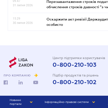
09.47
Перезавантаження строків податк
31 липня 2026
обчислення строків давності "з ч
15.29
Оскаржити акт ревізії Держаудит
30 липня 2026
особисто
Центр підтримки користувачів
0-800-210-103
Підбір продуктів та рішень
ПРО КОМПАНІЮ
0-800-210-102
Новинні
Інформаційно-правові системи
портали