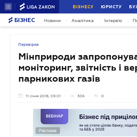
БІЗНЕСУ
ЮРИСТУ
БУ
БІЗНЕС
Новини
Аналітика
Інтерв'ю
П
Перевірки
Мінприроди запропонув
моніторинг, звітність і 
парникових газів
11 січня 2018, 09:01
306
0
Реклама