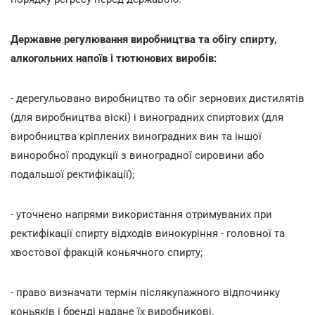
Державне регулювання виробництва та обігу спирту,
алкогольних напоїв і тютюнових виробів:
- дерегульовано виробництво та обіг зернових дистилятів
(для виробництва віскі) і виноградних спиртових (для
виробництва кріплених виноградних вин та іншої
виноробної продукції з виноградної сировини або
подальшої ректифікації);
- уточнено напрями використання отримуваних при
ректифікації спирту відходів винокуріння - головної та
хвостової фракцій коньячного спирту;
- право визначати термін післякупажного відпочинку
коньяків і бренді надане їх виробникові.