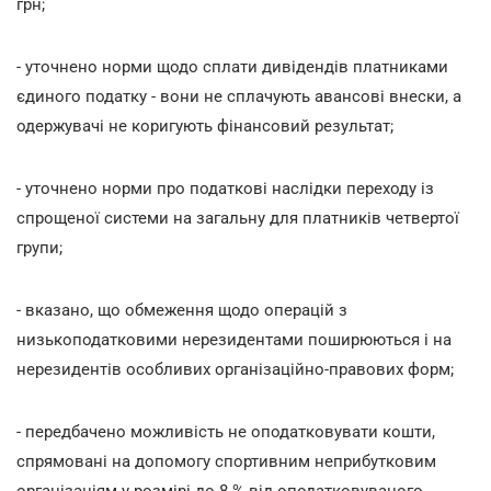
грн;
- уточнено норми щодо сплати дивідендів платниками
єдиного податку - вони не сплачують авансові внески, а
одержувачі не коригують фінансовий результат;
- уточнено норми про податкові наслідки переходу із
спрощеної системи на загальну для платників четвертої
групи;
- вказано, що обмеження щодо операцій з
низькоподатковими нерезидентами поширюються і на
нерезидентів особливих організаційно-правових форм;
- передбачено можливість не оподатковувати кошти,
спрямовані на допомогу спортивним неприбутковим
організаціям у розмірі до 8 % від оподатковуваного