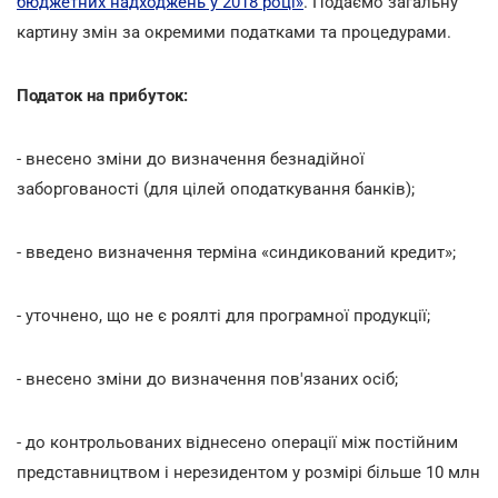
бюджетних надходжень у 2018 році»
. Подаємо загальну
картину змін за окремими податками та процедурами.
Податок на прибуток:
- внесено зміни до визначення безнадійної
заборгованості (для цілей оподаткування банків);
- введено визначення терміна «синдикований кредит»;
- уточнено, що не є роялті для програмної продукції;
- внесено зміни до визначення пов'язаних осіб;
- до контрольованих віднесено операції між постійним
представництвом і нерезидентом у розмірі більше 10 млн