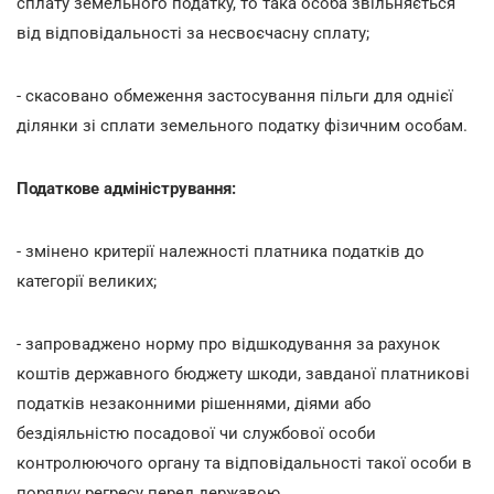
сплату земельного податку, то така особа звільняється
від відповідальності за несвоєчасну сплату;
- скасовано обмеження застосування пільги для однієї
ділянки зі сплати земельного податку фізичним особам.
Податкове адміністрування:
- змінено критерії належності платника податків до
категорії великих;
- запроваджено норму про відшкодування за рахунок
коштів державного бюджету шкоди, завданої платникові
податків незаконними рішеннями, діями або
бездіяльністю посадової чи службової особи
контролюючого органу та відповідальності такої особи в
порядку регресу перед державою.