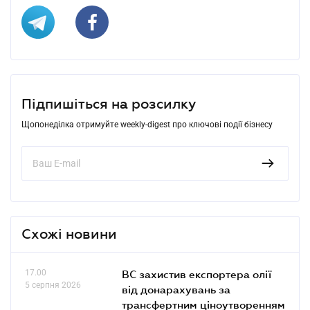
Підпишіться на розсилку
Щопонеділка отримуйте weekly-digest про ключові події бізнесу
Схожі новини
17.00
ВС захистив експортера олії
5 серпня 2026
від донарахувань за
трансфертним ціноутворенням