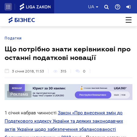
UA
БІЗНЕС
Податки
Що потрібно знати керівникові про
останні податкові новації
3 січня 2018, 11:53
315
0
Реклама
1 січня набрав чинності
Закон «Про внесення змін до
Податкового кодексу України та деяких законодавчих
актів України щодо забезпечення збалансованості