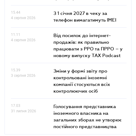
15.44
З 1 січня 2027 в чеку за
4 серпня 2026
телефон вимагатимуть IMEI
11.11
Від посилок до інтернет-
4 серпня 2026
продажів: як правильно
працювати з РРО та ПРРО – у
новому випуску TAX Podcast
15.39
Зміни у формі звіту про
3 серпня 2026
контрольовані іноземні
компанії стосуються всіх
контролюючих осіб
17.03
Голосування представника
31 липня 2026
іноземного власника на
загальних зборах не утворює
постійного представництва