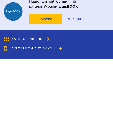
Національний юридичний
каталог України
Liga:BOOK
ТАРИФИ
ДЕТАЛЬНІШЕ
КАТАЛОГ РІШЕНЬ
ВСІ ТАРИФИ ЛІГА:ЗАКОН
Співробітництво
Агенти
Дилери
Політика конфіденційності
Умови використання сайту
Реклама
Блог