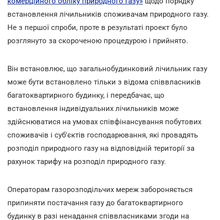
комерційного обліку природного газу»
щодо порядку
встановлення лічильників споживачам природного газу.
Не з першої спроби, проте в результаті проект було
розглянуто за скороченою процедурою і прийнято.
Він встановлює, що загальнобудинковий лічильник газу
може бути встановлено тільки з відома співвласників
багатоквартирного будинку, і передбачає, що
встановлення індивідуальних лічильників може
здійснюватися на умовах співфінансування побутових
споживачів і суб'єктів господарювання, які провадять
розподіл природного газу на відповідній території за
рахунок тарифу на розподіл природного газу.
Операторам газорозподільчих мереж забороняється
припиняти постачання газу до багатоквартирного
будинку в разі ненадання співвласниками згоди на