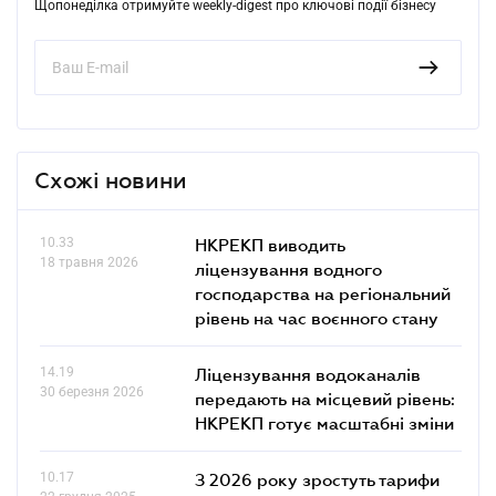
Щопонеділка отримуйте weekly-digest про ключові події бізнесу
Схожі новини
10.33
НКРЕКП виводить
18 травня 2026
ліцензування водного
господарства на регіональний
рівень на час воєнного стану
14.19
Ліцензування водоканалів
30 березня 2026
передають на місцевий рівень:
НКРЕКП готує масштабні зміни
10.17
З 2026 року зростуть тарифи