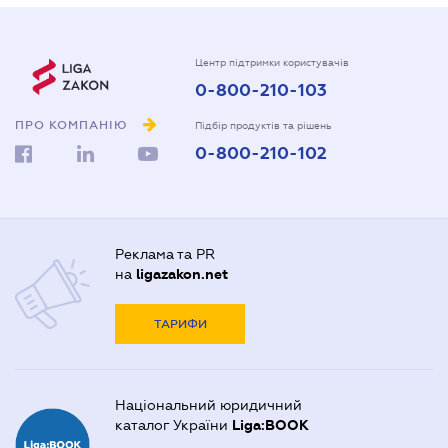
Центр підтримки користувачів
0-800-210-103
ПРО КОМПАНІЮ
Підбір продуктів та рішень
0-800-210-102
Реклама та PR
на
ligazakon.net
ТАРИФИ
Національний юридичний
каталог України
Liga:BOOK