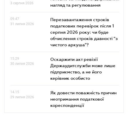
3 серпня 2026
нагляд та регулювання
09.47
Перезавантаження строків
31 липня 2026
податкових перевірок після 1
серпня 2026 року: чи буде
обчислення строків давності "з
чистого аркуша"?
15.29
Оскаржити акт ревізії
30 липня 2026
Держаудитслужби може лише
підприємство, а не його
керівник особисто
14.15
Як довести поважність причин
29 липня 2026
неотримання податкової
кореспонденції