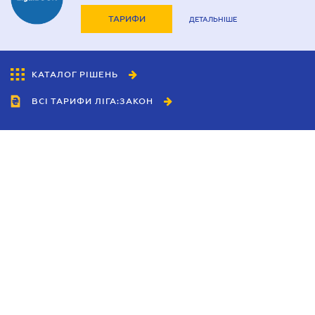
ТАРИФИ
ДЕТАЛЬНІШЕ
КАТАЛОГ РІШЕНЬ
ВСІ ТАРИФИ ЛІГА:ЗАКОН
Співробітництво
Агенти
Дилери
Політика конфіденційності
Умови використання сайту
Реклама
Блог
Новини компанії