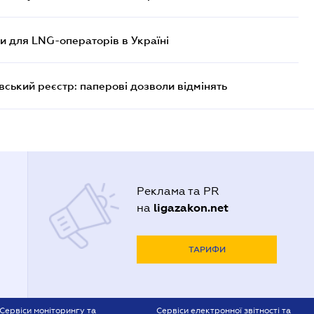
ви для LNG-операторів в Україні
вський реєстр: паперові дозволи відмінять
Реклама та PR
ligazakon.net
на
ТАРИФИ
Сервіси моніторингу та
Сервіси електронної звітності та