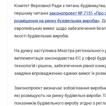
Комітет Верховної Ради з питань будівництва
першому читанні
законопроект № 7151 «Про о
розміщення на ринку будівельних виробів»
. 
європейських вимог щодо забезпечення безп
якості будівельних виробів.
На думку заступника Міністра регіонального 
імплементація законодавства ЄС у сфері буді
технологій і рішень, забезпечення рівної конк
завдяки впровадженню єдиних вимог їх розмі
Законопроект визначає зобов'язання виробник
які розміщують на ринку будівельні вироби. 
показників будівельного виробу згідно з ре