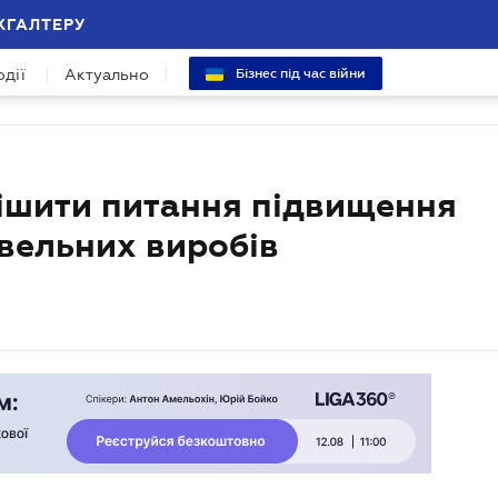
ХГАЛТЕРУ
одії
Актуально
Бізнес під час війни
ішити питання підвищення
івельних виробів