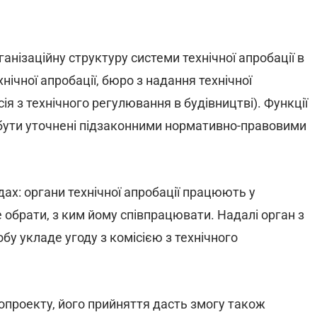
анізаційну структуру системи технічної апробації в
хнічної апробації, бюро з надання технічної
сія з технічного регулювання в будівництві). Функції
 бути уточнені підзаконними нормативно-правовими
ах: органи технічної апробації працюють у
обрати, з ким йому співпрацювати. Надалі орган з
бу укладе угоду з комісією з технічного
опроекту, його прийняття дасть змогу також