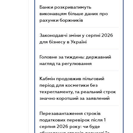
Банки розкриватимуть
виконавцям більше даних про
рахунки боржників
Законодавчі зміни у серпні 2026
для бізнесу в Україні
Головне за тиждень: державний
нагляд та регулювання
Кабмін продовжив пільговий
період для косметики без
техрегламенту, та реальний строк
значно коротший за заявлений
Перезавантаження строків
податкових перевірок після 1
серпня 2026 року: чи буде
обчислення строків давності "з