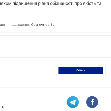
яхом підвищення рівня обізнаності про якість та
Депутатам належить вирішити питання підвищення безпечності споруд і будівельних виробів
увійти
н.