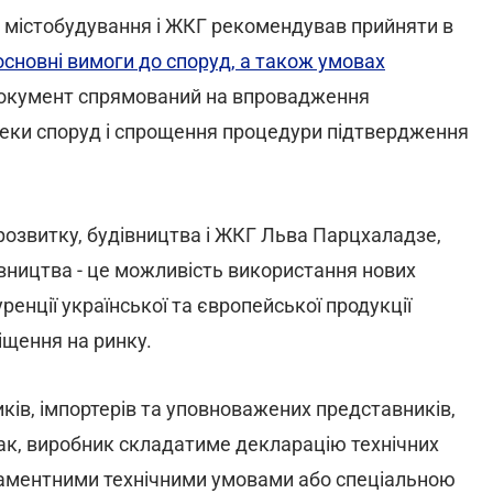
, містобудування і ЖКГ рекомендував прийняти в
сновні вимоги до споруд, а також умовах
Документ спрямований на впровадження
еки споруд і спрощення процедури підтвердження
розвитку, будівництва і ЖКГ Льва Парцхаладзе,
вництва - це можливість використання нових
уренції української та європейської продукції
щення на ринку.
ів, імпортерів та уповноважених представників,
Так, виробник складатиме декларацію технічних
гламентними технічними умовами або спеціальною