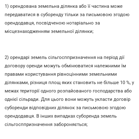
1) орендована земельна ділянка або її частина може
передаватися в суборенду тільки за письмовою згодою
орендодавця, посвідченою нотаріально за
місцезнаходженням земельної ділянки;
2) орендарі земель сільгосппризначення на період дії
договору оренди можуть обмінюватися належними їм
правами користування рівноцінними земельними
ділянками, різниця площ яких становить не більше 10 %, у
межах території одного розпайованого господарства або
однієї сільради. Для цього вони можуть укласти договір
суборенди відповідних ділянок за письмовою згодою
орендодавця. В інших випадках суборенда земель
сільгосппризначення забороняється;