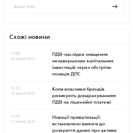
Схожі новини
14.08
ПДВ-наслідки знищення
30 липня 2026
незавершених капітальних
інвестицій через обстріли:
позиція ДПС
12.26
Коли власники брендів
27 липня 2026
ризикують донарахуванням
ПДВ на ліцензійні платежі
14.00
Новації приватизації:
13 липня 2026
встановлено вимоги до
розкриття даних про активи