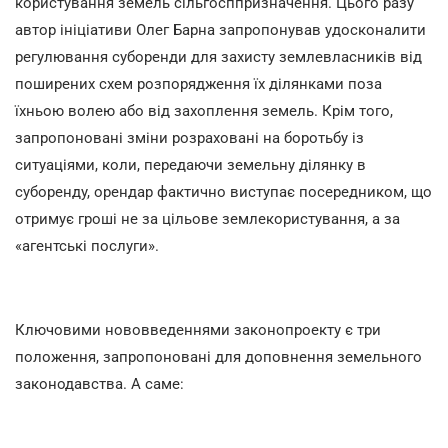
користування земель сільгосппризначення. Цього разу
автор ініціативи Олег Барна запропонував удосконалити
регулювання суборенди для захисту землевласників від
поширених схем розпорядження їх ділянками поза
їхньою волею або від захоплення земель. Крім того,
запропоновані зміни розраховані на боротьбу із
ситуаціями, коли, передаючи земельну ділянку в
суборенду, орендар фактично виступає посередником, що
отримує гроші не за цільове землекористування, а за
«агентські послуги».
Ключовими нововведеннями законопроекту є три
положення, запропоновані для доповнення земельного
законодавства. А саме: