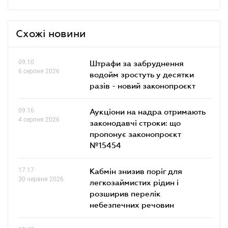
Схожі новини
09.10
Штрафи за забруднення
6 серпня 2026
водойм зростуть у десятки
разів - новий законопроєкт
09.16
Аукціони на надра отримають
4 серпня 2026
законодавчі строки: що
пропонує законопроєкт
№15454
17.17
Кабмін знизив поріг для
30 червня 2026
легкозаймистих рідин і
розширив перелік
небезпечних речовин