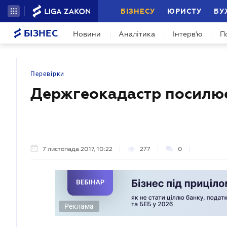
БІЗНЕСУ
ЮРИСТУ
БУ
БІЗНЕС
Новини
Аналітика
Інтерв'ю
П
Перевірки
Держгеокадастр посилює
7 листопада 2017, 10:22
277
0
Реклама