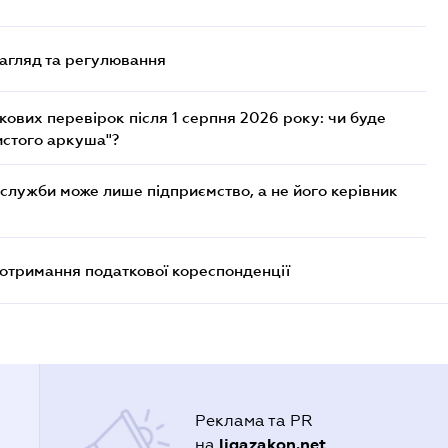
нагляд та регулювання
ових перевірок після 1 серпня 2026 року: чи буде
истого аркуша"?
служби може лише підприємство, а не його керівник
еотримання податкової кореспонденції
Реклама та PR
ligazakon.net
на