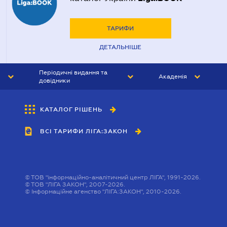
ТАРИФИ
ДЕТАЛЬНІШЕ
Періодичні видання та
Академія
довідники
ЮРИСТ&ЗАКОН
АКАДЕМІЯ ЛІГА:ЗАКОН
КАТАЛОГ РІШЕНЬ
БУХГАЛТЕР&ЗАКОН
ВСІ ТАРИФИ ЛІГА:ЗАКОН
ВІСНИК МСФЗ
ІНТЕРБУХ
ОСОБИСТИЙ ЕКСПЕРТ
©
ТОВ "інформаційно-аналітичний центр ЛІГА", 1991-2026.
©
ТОВ "ЛІГА ЗАКОН", 2007-2026.
©
Інформаційне агенство "ЛІГА:ЗАКОН", 2010-2026.