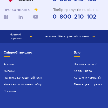
Підбір продуктів та рішень
ПРО КОМПАНІЮ
0-800-210-102
Новинні
Інформаційно-правові системи
портали
ЮРЛІГА
Право України
Співробітництво
Блог
БІЗНЕС
ГРАНД
БУХГАЛТЕР.ua
ПРАЙМ
Агенти
Новини компанії
Дилери
Керівництва
БУХГАЛТЕР ПРОФ
Політика конфіденційності
Каталоги компаній
ЮРИСТ ПРОФ
Умови використання сайту
Теми в центрі уваги
ЮРИСТ
Реклама
ПІДПРИЄМЕЦЬ