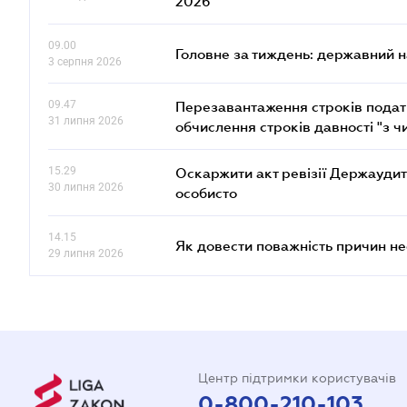
2026"
09.00
Головне за тиждень: державний 
3 серпня 2026
09.47
Перезавантаження строків податк
31 липня 2026
обчислення строків давності "з ч
15.29
Оскаржити акт ревізії Держаудит
30 липня 2026
особисто
14.15
Як довести поважність причин н
29 липня 2026
Центр підтримки користувачів
0-800-210-103