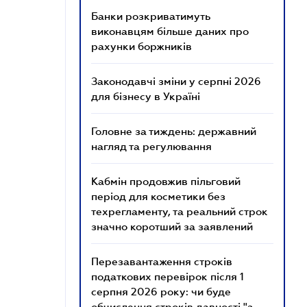
Банки розкриватимуть
виконавцям більше даних про
рахунки боржників
Законодавчі зміни у серпні 2026
для бізнесу в Україні
Головне за тиждень: державний
нагляд та регулювання
Кабмін продовжив пільговий
період для косметики без
техрегламенту, та реальний строк
значно коротший за заявлений
Перезавантаження строків
податкових перевірок після 1
серпня 2026 року: чи буде
обчислення строків давності "з