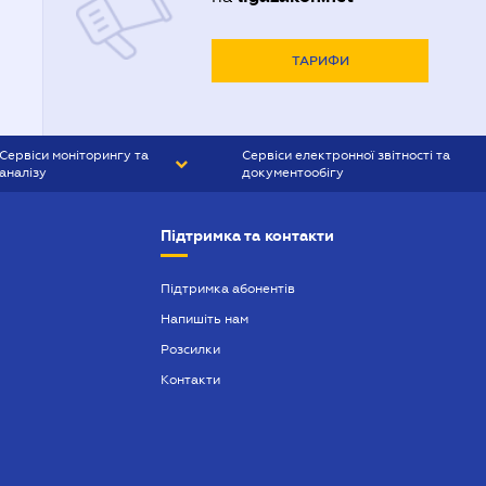
ТАРИФИ
Сервіси моніторингу та
Сервіси електронної звітності та
аналізу
документообігу
CONTR AGENT
Liga:REPORT
Підтримка та контакти
SMS-МАЯК
VERDICTUM
Підтримка абонентів
Напишіть нам
SEMANTRUM
Розсилки
SMS-МАЯК ІПОТЕКА
Контакти