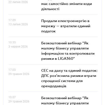
22 липня 2026
має самостійно змінити коди
діяльності
17.09
Продали електроенергію в
13 липня 2026
мережу — втратили єдиний
податок
10.55
Безкоштовний вебінар "Як
3 червня 2026
малому бізнесу управляти
інформацією та контролювати
ризики в LIGA360"
17.03
СЕС на даху та єдиний податок:
29 травня 2026
ДПС роз’яснила ризики втрати
спрощеної системи для
орендодавців
10.07
Безкоштовний вебінар "Як
29 травня 2026
малому бізнесу управляти