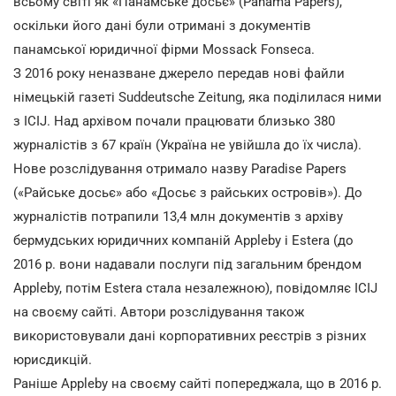
всьому світі як «Панамське досьє» (Panama Papers),
оскільки його дані були отримані з документів
панамської юридичної фірми Mossack Fonseca.
З 2016 року неназване джерело передав нові файли
німецькій газеті Suddeutsche Zeitung, яка поділилася ними
з ICIJ. Над архівом почали працювати близько 380
журналістів з 67 країн (Україна не увійшла до їх числа).
Нове розслідування отримало назву Paradise Papers
(«Райське досьє» або «Досьє з райських островів»). До
журналістів потрапили 13,4 млн документів з архіву
бермудських юридичних компаній Appleby і Estera (до
2016 р. вони надавали послуги під загальним брендом
Appleby, потім Estera стала незалежною), повідомляє ICIJ
на своєму сайті. Автори розслідування також
використовували дані корпоративних реєстрів з різних
юрисдикцій.
Раніше Appleby на своєму сайті попереджала, що в 2016 р.