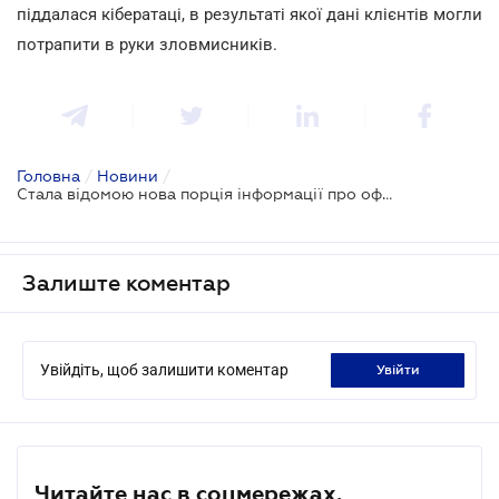
піддалася кібератаці, в результаті якої дані клієнтів могли
потрапити в руки зловмисників.
Головна
/
Новини
/
Стала відомою нова порція інформації про офшорні угоди
Залиште коментар
Увійдіть, щоб залишити коментар
увійти
Читайте нас в соцмережах.