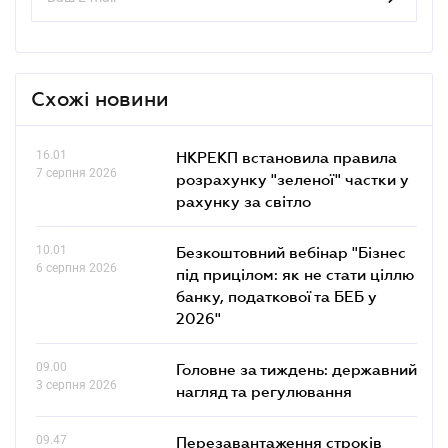
Схожі новини
16.01
НКРЕКП встановила правила
7 серпня 2026
розрахунку "зеленої" частки у
рахунку за світло
10.01
Безкоштовний вебінар "Бізнес
6 серпня 2026
під прицілом: як не стати ціллю
банку, податкової та БЕБ у
2026"
09.00
Головне за тиждень: державний
3 серпня 2026
нагляд та регулювання
09.47
Перезавантаження строків