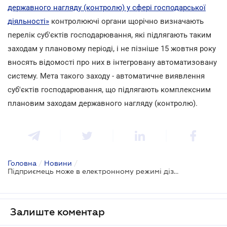
державного нагляду (контролю) у сфері господарської
діяльності»
контролюючі органи щорічно визначають
перелік суб'єктів господарювання, які підлягають таким
заходам у плановому періоді, і не пізніше 15 жовтня року
вносять відомості про них в інтегровану автоматизовану
систему. Мета такого заходу - автоматичне виявлення
суб'єктів господарювання, що підлягають комплексним
плановим заходам державного нагляду (контролю).
Головна
/
Новини
/
Підприємець може в електронному режимі дізнатися про те, чи чекати йому комплексної перевірки у 2018 році
Залиште коментар