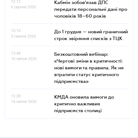
12.12
Кабмін зобов'язав ДПС
6 серпня 2026
передати персональні дані про
чоловіків 18–60 років
10.10
До 1 грудня — новий граничний
5 серпня 2026
строк звіряння списків з ТЦК
13.48
Безкоштовний вебінар:
16 липня 2026
«Чергові зміни в критичності:
нові вимоги та правила. Як не
втратити статус критичного
підприємства»
12.28
КМДА оновила вимоги до
16 липня 2026
критично важливих
підприємств столиці