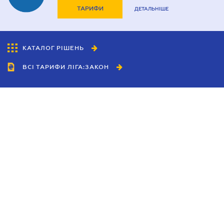
ТАРИФИ
ДЕТАЛЬНІШЕ
КАТАЛОГ РІШЕНЬ
ВСІ ТАРИФИ ЛІГА:ЗАКОН
Співробітництво
Агенти
Дилери
Політика конфіденційності
Умови використання сайту
Реклама
Блог
Новини компанії
Керівництва