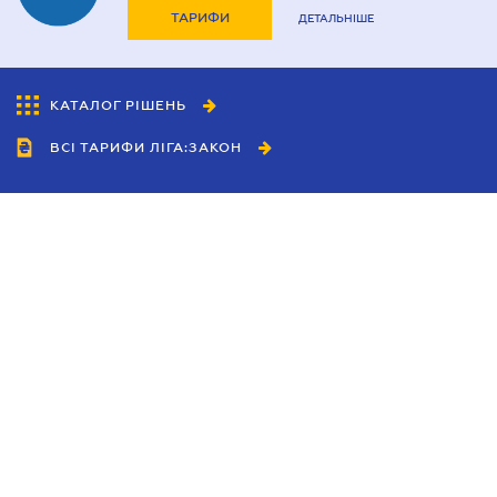
ТАРИФИ
ДЕТАЛЬНІШЕ
КАТАЛОГ РІШЕНЬ
ВСІ ТАРИФИ ЛІГА:ЗАКОН
Співробітництво
Агенти
Дилери
Політика конфіденційності
Умови використання сайту
Реклама
Блог
Новини компанії
Керівництва