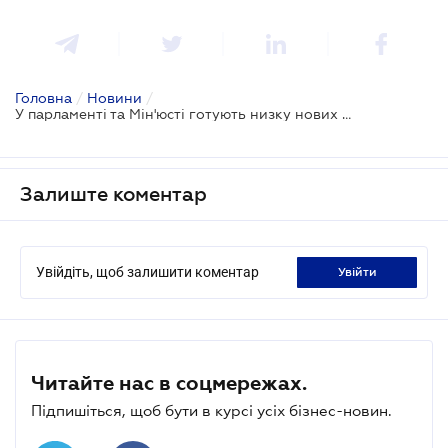
Головна
/
Новини
/
У парламенті та Мін'юсті готують низку нових заходів із боротьби з рейдерством в аграрній сфері
Залиште коментар
Увійдіть, щоб залишити коментар
увійти
Читайте нас в соцмережах.
Підпишіться, щоб бути в курсі усіх бізнес-новин.