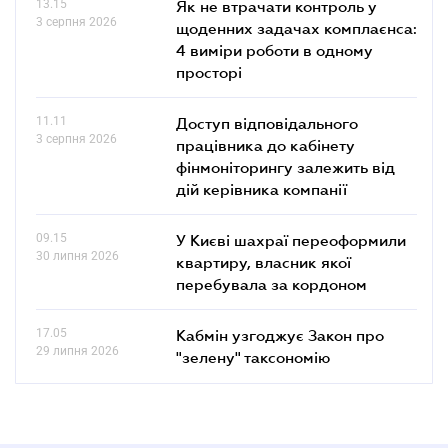
13.15
Як не втрачати контроль у
3 серпня 2026
щоденних задачах комплаєнса:
4 виміри роботи в одному
просторі
11.11
Доступ відповідального
3 серпня 2026
працівника до кабінету
фінмоніторингу залежить від
дій керівника компанії
09.15
У Києві шахраї переоформили
30 липня 2026
квартиру, власник якої
перебувала за кордоном
17.05
Кабмін узгоджує Закон про
29 липня 2026
"зелену" таксономію