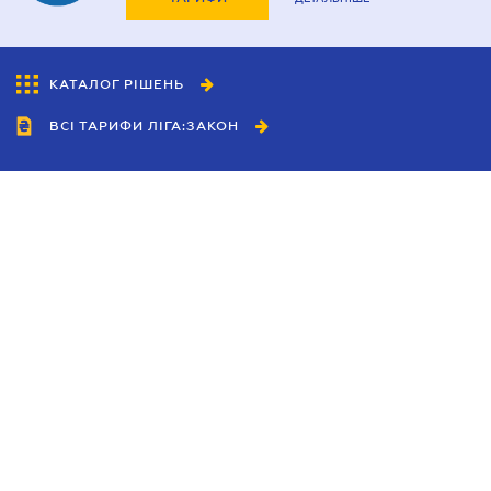
КАТАЛОГ РІШЕНЬ
ВСІ ТАРИФИ ЛІГА:ЗАКОН
Співробітництво
Агенти
Дилери
Політика конфіденційності
Умови використання сайту
Реклама
Блог
Новини компанії
Керівництва