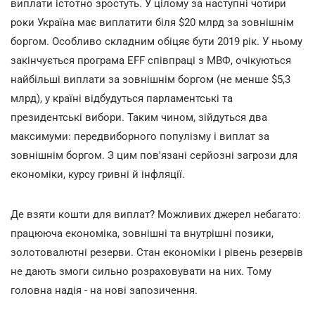
виплати істотно зростуть. У цілому за наступні чотири
роки Україна має виплатити біля $20 млрд за зовнішнім
боргом. Особливо складним обіцяє бути 2019 рік. У ньому
закінчується програма EFF співпраці з МВФ, очікуються
найбільші виплати за зовнішнім боргом (не менше $5,3
млрд), у країні відбудуться парламентські та
президентські вибори. Таким чином, зійдуться два
максимуми: передвиборного популізму і виплат за
зовнішнім боргом. З цим пов'язані серйозні загрози для
економіки, курсу гривні й інфляції.
Де взяти кошти для виплат? Можливих джерел небагато:
працююча економіка, зовнішні та внутрішні позики,
золотовалютні резерви. Стан економіки і рівень резервів
не дають змоги сильно розраховувати на них. Тому
головна надія - на нові запозичення.