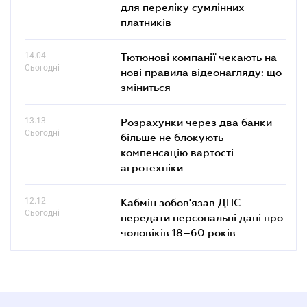
для переліку сумлінних
платників
14.04
Тютюнові компанії чекають на
Сьогодні
нові правила відеонагляду: що
зміниться
13.13
Розрахунки через два банки
Сьогодні
більше не блокують
компенсацію вартості
агротехніки
12.12
Кабмін зобов'язав ДПС
Сьогодні
передати персональні дані про
чоловіків 18–60 років