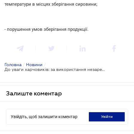
температури в місцях зберігання сировини;
- порушення умов зберігання продукції.
Головна
/
Новини
/
До уваги харчовиків: за використання незареєстрованих потужностей загрожує значний штраф
Залиште коментар
Увійдіть, щоб залишити коментар
увійти