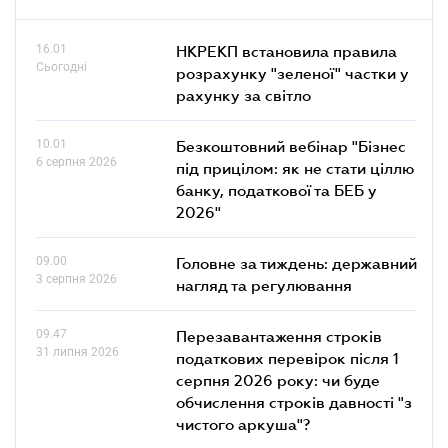
16.01
НКРЕКП встановила правила
Сьогодні
розрахунку "зеленої" частки у
рахунку за світло
10.01
Безкоштовний вебінар "Бізнес
6 серпня 2026
під прицілом: як не стати ціллю
банку, податкової та БЕБ у
2026"
09.00
Головне за тиждень: державний
3 серпня 2026
нагляд та регулювання
09.47
Перезавантаження строків
31 липня 2026
податкових перевірок після 1
серпня 2026 року: чи буде
обчислення строків давності "з
чистого аркуша"?