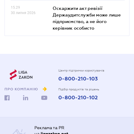
15.29
Оскаржити акт ревізії
30 липня 2026
Держаудитслужби може лише
підприємство, а не його
керівник особисто
Центр підтримки користувачів
0-800-210-103
ПРО КОМПАНІЮ
Підбір продуктів та рішень
0-800-210-102
Реклама та PR
на
ligazakon.net