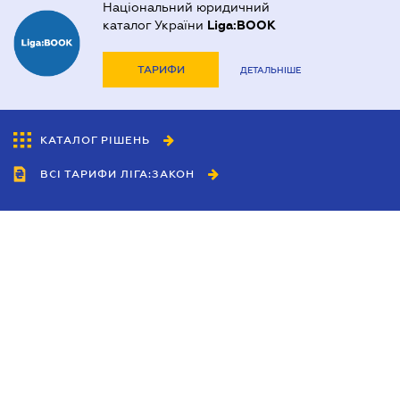
Національний юридичний
каталог України
Liga:BOOK
ТАРИФИ
ДЕТАЛЬНІШЕ
КАТАЛОГ РІШЕНЬ
ВСІ ТАРИФИ ЛІГА:ЗАКОН
Співробітництво
Агенти
Дилери
Політика конфіденційності
Умови використання сайту
Реклама
Блог