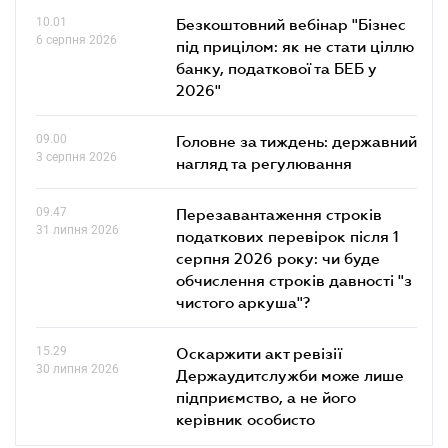
10.01
Безкоштовний вебінар "Бізнес
6 серпня 2026
під прицілом: як не стати ціллю
банку, податкової та БЕБ у
2026"
09.00
Головне за тиждень: державний
3 серпня 2026
нагляд та регулювання
09.47
Перезавантаження строків
31 липня 2026
податкових перевірок після 1
серпня 2026 року: чи буде
обчислення строків давності "з
чистого аркуша"?
15.29
Оскаржити акт ревізії
30 липня 2026
Держаудитслужби може лише
підприємство, а не його
керівник особисто