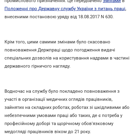
промислового призначення. Це передбачено
змінами
в
Положенні про Державну службу України з питань праці
,
внесеними постановою уряду від 18.08.2017 N 630.
Крім того, цими самими змінами було скасовано
повноваження Держпраці щодо погодження видачі
спеціальних дозволів на користування надрами в частині
державного гірничого нагляду.
Водночас на службу було покладено повноваження з
участі в організації медичних оглядів працівників,
зайнятих на складних роботах, роботах зі шкідливими або
небезпечними умовами праці або таких, де є потреба у
професійному доборі та щорічному обов'язковому
медогляді працівників віком до 21 року.