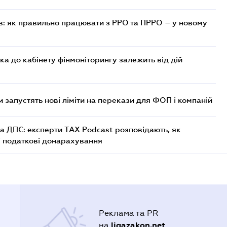
в: як правильно працювати з РРО та ПРРО – у новому
ка до кабінету фінмоніторингу залежить від дій
 запустять нові ліміти на перекази для ФОП і компаній
а ДПС: експерти TAX Podcast розповідають, як
і податкові донарахування
Реклама та PR
ligazakon.net
на