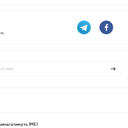
н.
 вимагатимуть IMEI