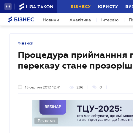
БІЗНЕСУ
ЮРИСТУ
БУ
БІЗНЕС
Новини
Аналітика
Інтерв'ю
П
Фінанси
Процедура прийманння г
переказу стане прозорі
15 серпня 2017, 12:41
286
0
Реклама