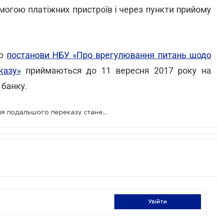
омогою платіжних пристроїв і через пункти прийому
до
постанови НБУ «Про врегулювання питань щодо
казу»
приймаються до 11 вересня 2017 року на
 банку.
Процедура прийманння готівки для подальшого переказу стане прозорішою
увійти