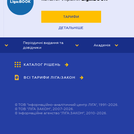
ТАРИФИ
ДЕТАЛЬНІШЕ
Періодичні видання та
Академія
довідники
ЮРИСТ&ЗАКОН
АКАДЕМІЯ ЛІГА:ЗАКОН
КАТАЛОГ РІШЕНЬ
БУХГАЛТЕР&ЗАКОН
ВСІ ТАРИФИ ЛІГА:ЗАКОН
ВІСНИК МСФЗ
ІНТЕРБУХ
ОСОБИСТИЙ ЕКСПЕРТ
©
ТОВ "інформаційно-аналітичний центр ЛІГА", 1991-2026.
©
ТОВ "ЛІГА ЗАКОН", 2007-2026.
©
Інформаційне агенство "ЛІГА:ЗАКОН", 2010-2026.