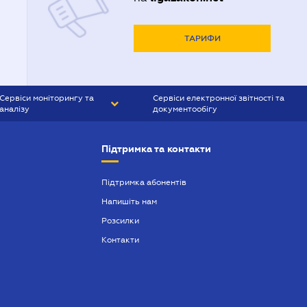
ТАРИФИ
Сервіси моніторингу та
Сервіси електронної звітності та
аналізу
документообігу
CONTR AGENT
Liga:REPORT
Підтримка та контакти
SMS-МАЯК
VERDICTUM
Підтримка абонентів
Напишіть нам
SEMANTRUM
Розсилки
SMS-МАЯК ІПОТЕКА
Контакти