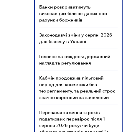
Банки розкриватимуть
виконавцям більше даних про
рахунки боржників
Законодавчі зміни у серпні 2026
для бізнесу в Україні
Головне за тиждень: державний
нагляд та регулювання
Кабмін продовжив пільговий
період для косметики без
техрегламенту, та реальний строк
значно коротший за заявлений
Перезавантаження строків
податкових перевірок після 1
серпня 2026 року: чи буде
обчислення строків давності "з