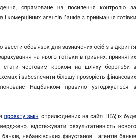
едення, спрямоване на посилення контролю за
 і комерційних агентів банків з приймання готівки
о ввести обов'язок для зазначених осіб з відкриття
арахування на нього готівки в гривнях, прийнятих
є стати черговим кроком на шляху боротьби з
схемах і забезпечити більшу прозорість фінансових
опоноване Нацбанком правило узгоджується з
ня
проекту змін
, оприлюднених на сайті НБУ, їх буде
верджено, відстежувати результативність нового
анків, небанківських фінустанов і агентів банків