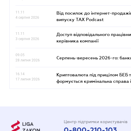
11.11
Від посилок до інтернет-продажі
4 серпня 2026
випуску TAX Podcast
11.11
Доступ відповідального працівни
3 серпня 2026
керівника компанії
09.05
Серпень-вересень 2026-го: банки
28 липня 2026
16.14
Криптовалюта під прицілом БЕБ т
17 липня 2026
формується кримінальна справа 
Центр підтримки користувачів
0-800-210-103