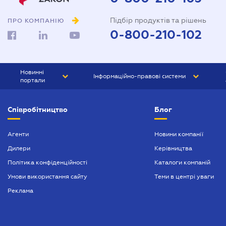
Підбір продуктів та рішень
ПРО КОМПАНІЮ
0-800-210-102
Новинні
Інформаційно-правові системи
портали
ЮРЛІГА
Право України
Співробітництво
Блог
БІЗНЕС
ГРАНД
БУХГАЛТЕР.ua
ПРАЙМ
Агенти
Новини компанії
Дилери
Керівництва
БУХГАЛТЕР ПРОФ
Політика конфіденційності
Каталоги компаній
ЮРИСТ ПРОФ
Умови використання сайту
Теми в центрі уваги
ЮРИСТ
Реклама
ПІДПРИЄМЕЦЬ