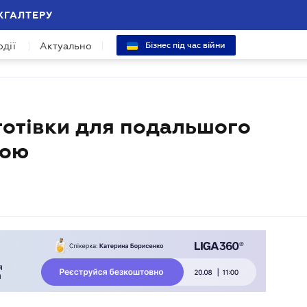
ХГАЛТЕРУ
одії
Актуально
Бізнес під час війни
отівки для подальшого
шою