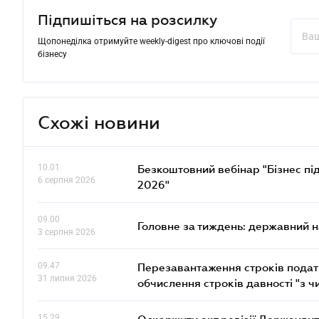
Підпишіться на розсилку
Щопонеділка отримуйте weekly-digest про ключові події
бізнесу
Схожі новини
10.01
Безкоштовний вебінар "Бізнес під
6 серпня 2026
2026"
09.00
Головне за тиждень: державний 
3 серпня 2026
09.47
Перезавантаження строків податк
31 липня 2026
обчислення строків давності "з ч
15.29