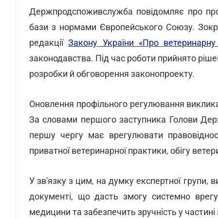
Держпродспоживслужба повідомляє про прод
бази з нормами Європейського Союзу. Зокр
редакції
Закону України «Про ветеринарну
законодавства. Під час роботи прийнято ріше
розробки й обговорення законопроекту.
Оновлення профільного регулювання викликан
За словами першого заступника Голови Дер
першу чергу має врегулювати правовідноси
приватної ветеринарної практики, обігу ветер
У зв'язку з цим, на думку експертної групи,
документі, що дасть змогу системно врегу
медицини та забезпечить зручність у частині