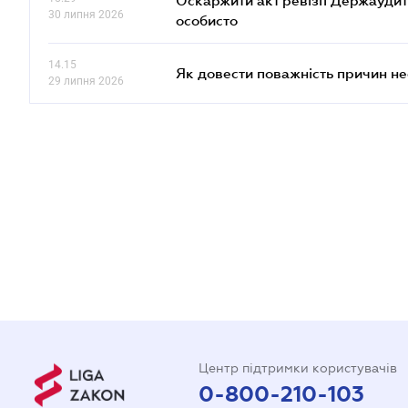
Оскаржити акт ревізії Держаудит
30 липня 2026
особисто
14.15
Як довести поважність причин н
29 липня 2026
Центр підтримки користувачів
0-800-210-103