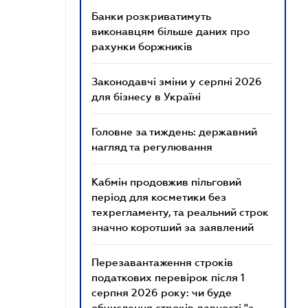
Банки розкриватимуть
виконавцям більше даних про
рахунки боржників
Законодавчі зміни у серпні 2026
для бізнесу в Україні
Головне за тиждень: державний
нагляд та регулювання
Кабмін продовжив пільговий
період для косметики без
техрегламенту, та реальний строк
значно коротший за заявлений
Перезавантаження строків
податкових перевірок після 1
серпня 2026 року: чи буде
обчислення строків давності "з