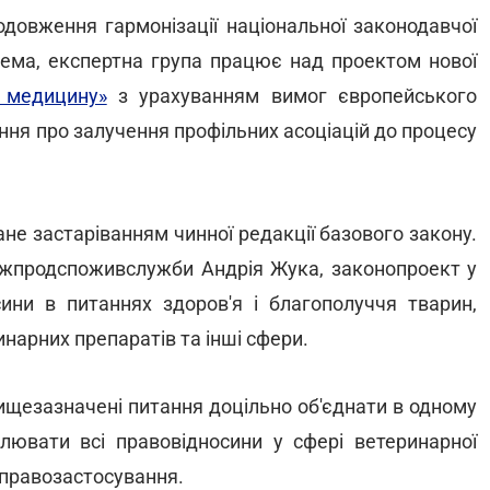
овження гармонізації національної законодавчої
ема, експертна група працює над проектом нової
 медицину»
з урахуванням вимог європейського
ння про залучення профільних асоціацій до процесу
е застаріванням чинної редакції базового закону.
жпродспоживслужби Андрія Жука, законопроект у
ни в питаннях здоров'я і благополуччя тварин,
инарних препаратів та інші сфери.
 вищезазначені питання доцільно об'єднати в одному
лювати всі правовідносини у сфері ветеринарної
 правозастосування.