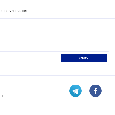
ве регулювання
увійти
н.