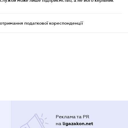
служби може лише підприємство, а не його керівник
еотримання податкової кореспонденції
Реклама та PR
ligazakon.net
на