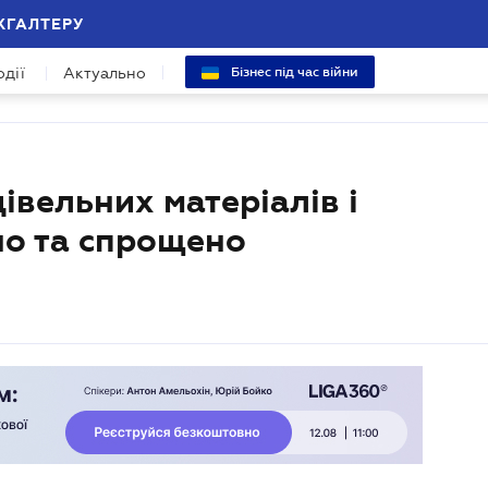
ХГАЛТЕРУ
одії
Актуально
Бізнес під час війни
івельних матеріалів і
но та спрощено