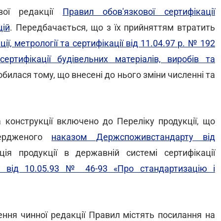
вої редакції
Правил обов'язкової сертифікації
цій
. Передбачається, що з їх прийняттям втратить
ї, метрології та сертифікації від 11.04.97 р. № 192
ртифікації будівельних матеріалів, виробів та
билася тому, що внесені до нього зміни численні та
а конструкції включено до Переліку продукції, що
твердженого
наказом Держспоживстандарту від
ція продукції в державній системі сертифікації
 від 10.05.93 № 46-93 «Про стандартизацію і
ння чинної редакції Правил містять посилання на