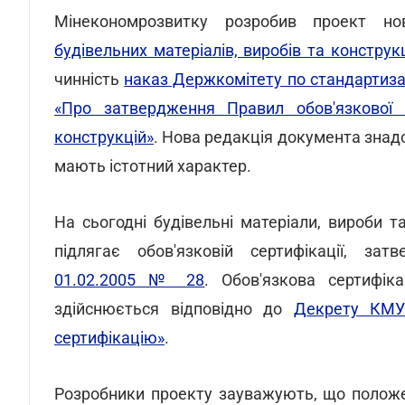
Мінекономрозвитку розробив проект но
будівельних матеріалів, виробів та конструк
чинність
наказ Держкомітету по стандартизаці
«Про затвердження Правил обов'язкової се
конструкцій»
. Нова редакція документа знадо
мають істотний характер.
На сьогодні будівельні матеріали, вироби т
підлягає обов'язковій сертифікації, за
01.02.2005 № 28
. Обов'язкова сертифіка
здійснюється відповідно до
Декрету КМУ
сертифікацію»
.
Розробники проекту зауважують, що положе