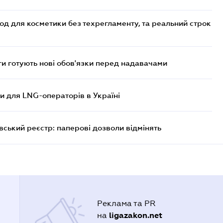
од для косметики без техрегламенту, та реальний строк
 готують нові обов'язки перед надавачами
ви для LNG-операторів в Україні
вський реєстр: паперові дозволи відмінять
Реклама та PR
ligazakon.net
на