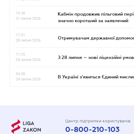
10.38
Кабмін продовжив пільговий пері
31 липня 2026
значно коротший за заявлений
17.01
Отримувачам державної допомоги
28 липня 2026
11.25
З 28 липня — нові ліцензійні умо
28 липня 2026
09.08
В Україні з'явиться Єдиний мисли
24 липня 2026
Центр підтримки користувачів
0-800-210-103