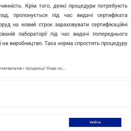
 чинність. Крім того, деякі процедури потребують
лад, пропонується під час видачі сертифіката
поруд на новий строк зараховувати сертифікаційні
ваній лабораторії під час видачі попереднього
її на виробництво. Така норма спростить процедуру
Правила сертифікації будівельних матеріалів і продукції буде осучаснено та спрощено
увійти