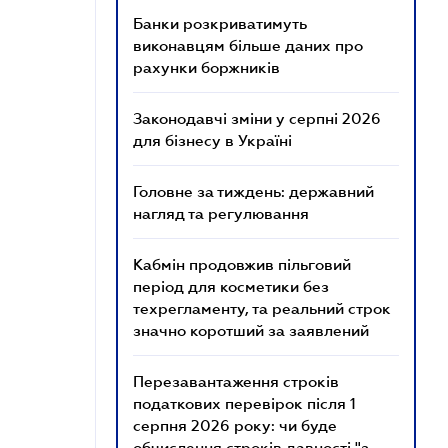
Банки розкриватимуть
виконавцям більше даних про
рахунки боржників
Законодавчі зміни у серпні 2026
для бізнесу в Україні
Головне за тиждень: державний
нагляд та регулювання
Кабмін продовжив пільговий
період для косметики без
техрегламенту, та реальний строк
значно коротший за заявлений
Перезавантаження строків
податкових перевірок після 1
серпня 2026 року: чи буде
обчислення строків давності "з