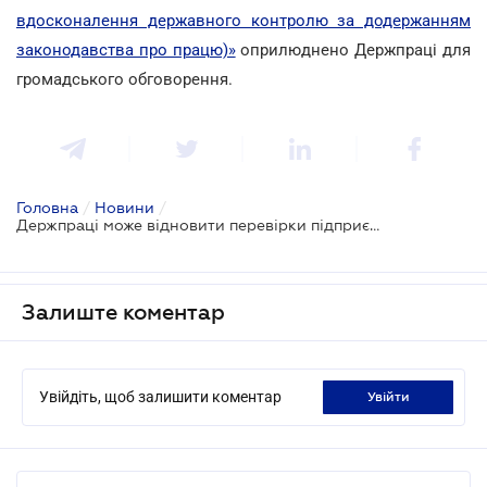
вдосконалення державного контролю за додержанням
законодавства про працю)»
оприлюднено Держпраці для
громадського обговорення.
Головна
/
Новини
/
Держпраці може відновити перевірки підприємств у зоні АТО
Залиште коментар
Увійдіть, щоб залишити коментар
увійти