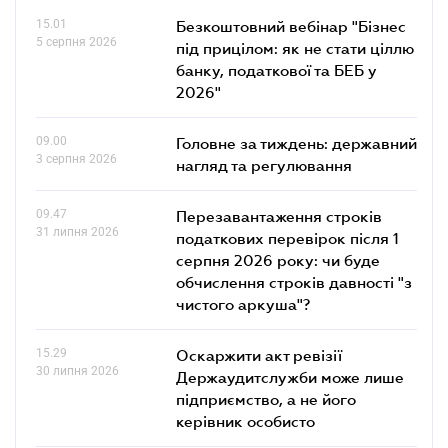
15.01
Безкоштовний вебінар "Бізнес
5 серпня 2026
під прицілом: як не стати ціллю
банку, податкової та БЕБ у
2026"
09.00
Головне за тиждень: державний
3 серпня 2026
нагляд та регулювання
09.47
Перезавантаження строків
31 липня 2026
податкових перевірок після 1
серпня 2026 року: чи буде
обчислення строків давності "з
чистого аркуша"?
15.29
Оскаржити акт ревізії
30 липня 2026
Держаудитслужби може лише
підприємство, а не його
керівник особисто