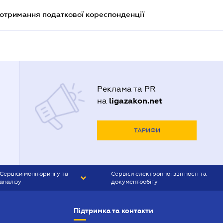
еотримання податкової кореспонденції
Реклама та PR
ligazakon.net
на
ТАРИФИ
Сервіси моніторингу та
Сервіси електронної звітності та
аналізу
документообігу
CONTR AGENT
Liga:REPORT
Підтримка та контакти
SMS-МАЯК