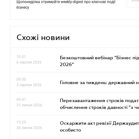
Щопонеділка отримуйте weekly-digest про ключові події
бізнесу
Схожі новини
10.01
Безкоштовний вебінар "Бізнес під
6 серпня 2026
2026"
09.00
Головне за тиждень: державний 
3 серпня 2026
09.47
Перезавантаження строків податк
31 липня 2026
обчислення строків давності "з ч
15.29
Оскаржити акт ревізії Держаудит
30 липня 2026
особисто