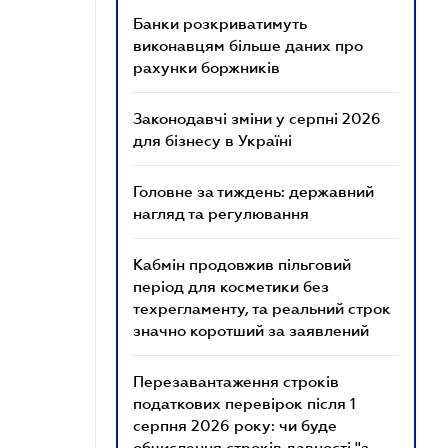
Банки розкриватимуть
виконавцям більше даних про
рахунки боржників
Законодавчі зміни у серпні 2026
для бізнесу в Україні
Головне за тиждень: державний
нагляд та регулювання
Кабмін продовжив пільговий
період для косметики без
техрегламенту, та реальний строк
значно коротший за заявлений
Перезавантаження строків
податкових перевірок після 1
серпня 2026 року: чи буде
обчислення строків давності "з