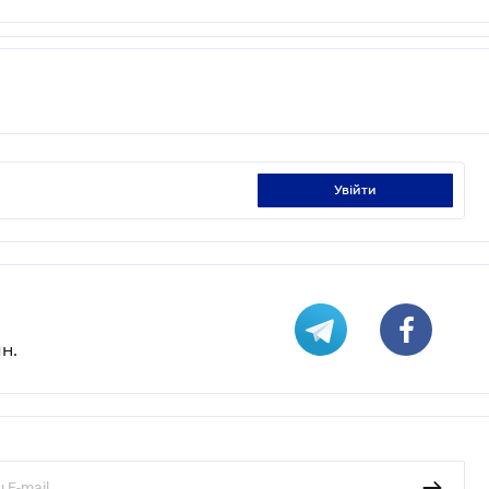
увійти
н.