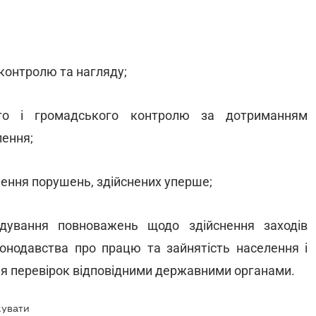
контролю та нагляду;
ого і громадського контролю за дотриманням
лення;
ення порушень, здійснених уперше;
ядування повноважень щодо здійснення заходів
нодавства про працю та зайнятість населення і
ння перевірок відповідними державними органами.
кувати