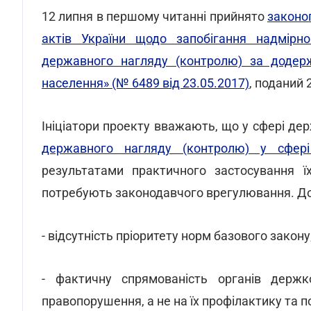
12 липня в першому читанні прийнято
законо
актів України щодо запобігання надмірно
державного нагляду (контролю) за додер
населення» (№ 6489 від 23.05.2017)
, поданий 
Ініціатори проекту вважають, що у сфері д
державного нагляду (контролю) у сфері 
результатами практичного застосування 
потребують законодавчого врегулювання. До
- відсутність пріоритету норм базового закону
- фактичну спрямованість органів держк
правопорушення, а не на їх профілактику та 