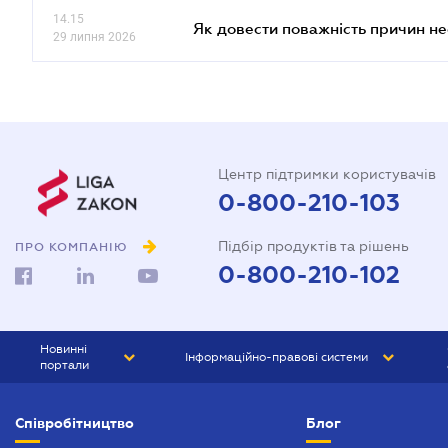
14.15
Як довести поважність причин н
29 липня 2026
Центр підтримки користувачів
0-800-210-103
Підбір продуктів та рішень
ПРО КОМПАНІЮ
0-800-210-102
Новинні
Інформаційно-правові системи
портали
ЮРЛІГА
Право України
Співробітництво
Блог
БІЗНЕС
ГРАНД