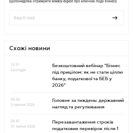
Щопонеділка отримуйте weekly-digest про ключові події бізнесу
Схожі новини
10.01
Безкоштовний вебінар "Бізнес
Сьогодні
під прицілом: як не стати ціллю
банку, податкової та БЕБ у
2026"
09.00
Головне за тиждень: державний
3 серпня 2026
нагляд та регулювання
09.47
Перезавантаження строків
31 липня 2026
податкових перевірок після 1