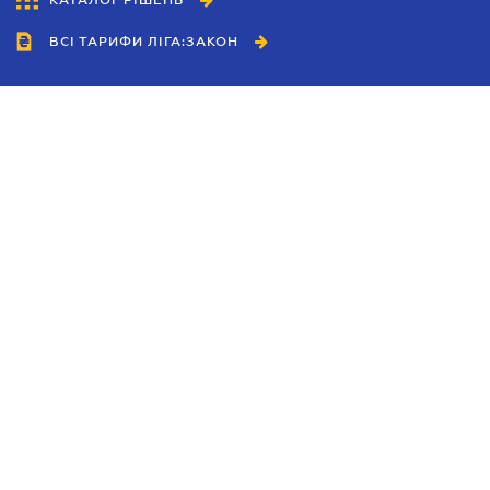
КАТАЛОГ РІШЕНЬ
ВСІ ТАРИФИ ЛІГА:ЗАКОН
Співробітництво
Агенти
Дилери
Політика конфіденційності
Умови використання сайту
Реклама
Блог
Новини компанії
Керівництва
Каталоги компаній
Теми в центрі уваги