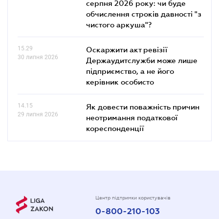
серпня 2026 року: чи буде
обчислення строків давності "з
чистого аркуша"?
15.29
Оскаржити акт ревізії
30 липня 2026
Держаудитслужби може лише
підприємство, а не його
керівник особисто
14.15
Як довести поважність причин
29 липня 2026
неотримання податкової
кореспонденції
Центр підтримки користувачів
0-800-210-103