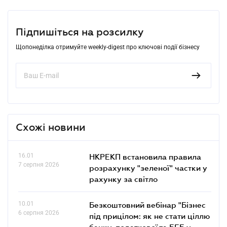
Підпишіться на розсилку
Щопонеділка отримуйте weekly-digest про ключові події бізнесу
Схожі новини
16.01
НКРЕКП встановила правила
7 серпня 2026
розрахунку "зеленої" частки у
рахунку за світло
10.01
Безкоштовний вебінар "Бізнес
6 серпня 2026
під прицілом: як не стати ціллю
банку, податкової та БЕБ у