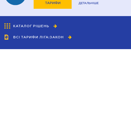
ТАРИФИ
ДЕТАЛЬНІШЕ
КАТАЛОГ РІШЕНЬ
ВСІ ТАРИФИ ЛІГА:ЗАКОН
Співробітництво
Агенти
Дилери
Політика конфіденційності
Умови використання сайту
Реклама
Блог
Новини компанії
Керівництва