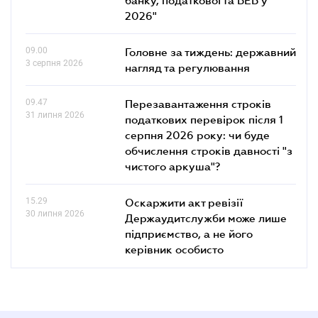
2026"
09.00
Головне за тиждень: державний
3 серпня 2026
нагляд та регулювання
09.47
Перезавантаження строків
31 липня 2026
податкових перевірок після 1
серпня 2026 року: чи буде
обчислення строків давності "з
чистого аркуша"?
15.29
Оскаржити акт ревізії
30 липня 2026
Держаудитслужби може лише
підприємство, а не його
керівник особисто