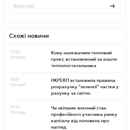
Схожі новини
17.05
Кому належатиме тепловий
Сьогодні
пункт, встановлений за кошти
теплопостачальника
16.01
НКРЕКП встановила правила
Сьогодні
розрахунку "зеленої" частки у
рахунку за світло
15.10
Чи звільняє воєнний стан
Сьогодні
професійного учасника ринку
капіталу від положень про
нагляд