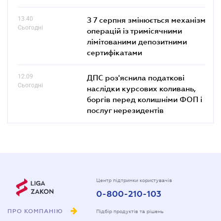
13.40
З 7 серпня змінюється механізм
Сьогодні
операцій із тримісячними
лімітованими депозитними
сертифікатами
12.09
ДПС роз'яснила податкові
Сьогодні
наслідки курсових коливань,
боргів перед колишніми ФОП і
послуг нерезидентів
Центр підтримки користувачів
0-800-210-103
ПРО КОМПАНІЮ
Підбір продуктів та рішень