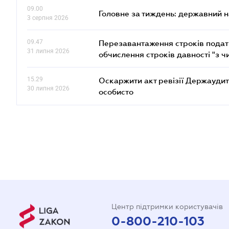
09.00
Головне за тиждень: державний 
3 серпня 2026
09.47
Перезавантаження строків податк
31 липня 2026
обчислення строків давності "з ч
15.29
Оскаржити акт ревізії Держаудит
30 липня 2026
особисто
Центр підтримки користувачів
0-800-210-103