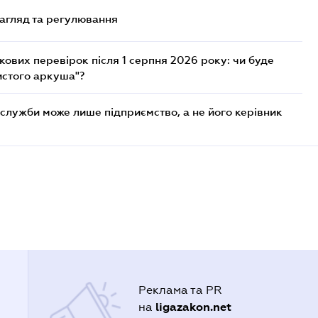
нагляд та регулювання
ових перевірок після 1 серпня 2026 року: чи буде
истого аркуша"?
служби може лише підприємство, а не його керівник
Реклама та PR
ligazakon.net
на