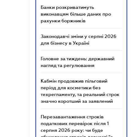
Банки розкриватимуть
виконавцям більше даних про
рахунки боржників
Законодавчі зміни у серпні 2026
для бізнесу в Україні
Головне за тиждень: державний
нагляд та регулювання
Кабмін продовжив пільговий
період для косметики без
техрегламенту, та реальний строк
значно коротший за заявлений
Перезавантаження строків
податкових перевірок після 1
серпня 2026 року: чи буде
обчислення строків давності "з