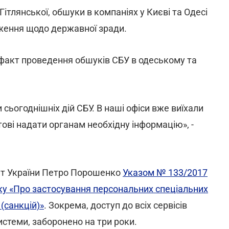
ітлянської, обшуки в компаніях у Києві та Одесі
ження щодо державної зради.
 факт проведення обшуків СБУ в одеському та
сьогоднішніх дій СБУ. В наші офіси вже виїхали
ові надати органам необхідну інформацію», -
нт України Петро Порошенко
Указом № 133/2017
оку «Про застосування персональних спеціальних
(санкцій)»
. Зокрема, доступ до всіх сервісів
истеми, заборонено на три роки.