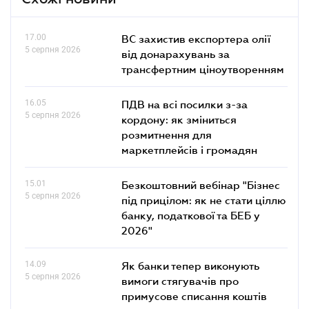
17.00
ВС захистив експортера олії
5 серпня 2026
від донарахувань за
трансфертним ціноутворенням
16.05
ПДВ на всі посилки з-за
5 серпня 2026
кордону: як зміниться
розмитнення для
маркетплейсів і громадян
15.01
Безкоштовний вебінар "Бізнес
5 серпня 2026
під прицілом: як не стати ціллю
банку, податкової та БЕБ у
2026"
14.09
Як банки тепер виконують
5 серпня 2026
вимоги стягувачів про
примусове списання коштів