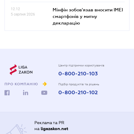
12.12
Мінфін зобов'язав вносити IMEI
5 серпня 2026
смартфонів у митну
декларацію
Центр підтримки користувачів
0-800-210-103
ПРО КОМПАНІЮ
Підбір продуктів та рішень
0-800-210-102
Реклама та PR
на
ligazakon.net