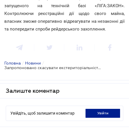
запущеного на технічній базі «ЛІГА:ЗАКОН».
Контролюючи реєстраційні дії щодо свого майна,
власник зможе оперативно відреагувати на незаконні дії
та попередити спроби рейдерського захоплення.
Головна
/
Новини
/
Запропоновано скасувати екстериторіальність реєстраційних дій
Залиште коментар
Увійдіть, щоб залишити коментар
увійти