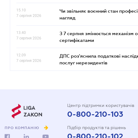
15.10
Чи звільняє воєнний стан профес
7 серпня 2026
нагляд
13.40
З 7 серпня змінюється механізм 
7 серпня 2026
сертифікатами
12.09
ДПС роз'яснила податкові наслід
7 серпня 2026
послуг нерезидентів
Центр підтримки користувачів
0-800-210-103
Підбір продуктів та рішень
ПРО КОМПАНІЮ
0-800-210-102