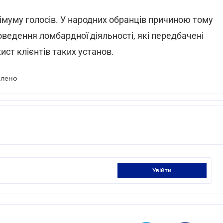
імуму голосів. У народних обранців причиною тому
ведення ломбардної діяльності, які передбачені
ст клієнтів таких установ.
илено
увійти