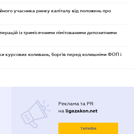
ійного учасника ринку капіталу від положень про
операцій із тримісячними лімітованими депозитними
ки курсових коливань, боргів перед колишніми ФОП і
Реклама та PR
ligazakon.net
на
ТАРИФИ