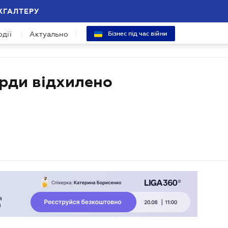
ХГАЛТЕРУ
одії
Актуально
Бізнес під час війни
рди відхилено