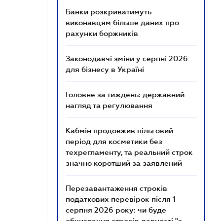
Банки розкриватимуть
виконавцям більше даних про
рахунки боржників
Законодавчі зміни у серпні 2026
для бізнесу в Україні
Головне за тиждень: державний
нагляд та регулювання
Кабмін продовжив пільговий
період для косметики без
техрегламенту, та реальний строк
значно коротший за заявлений
Перезавантаження строків
податкових перевірок після 1
серпня 2026 року: чи буде
обчислення строків давності "з