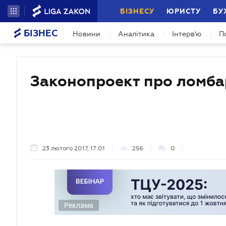
БІЗНЕСУ
ЮРИСТУ
БУ
БІЗНЕС
Новини
Аналітика
Інтерв'ю
П
Законопроект про ломба
23 лютого 2017, 17:01
256
0
Реклама