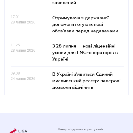
заявлений
17.01
Отримувачам державної
28 липня 2026
допомоги готують нові
обов'язки перед надавачами
11.25
З 28 липня — нові ліцензійні
28 липня 2026
умови для LNG-операторів в
Україні
09.08
В Україні з'явиться Єдиний
24 липня 2026
мисливський реєстр: паперові
дозволи відмінять
Центр підтримки користувачів