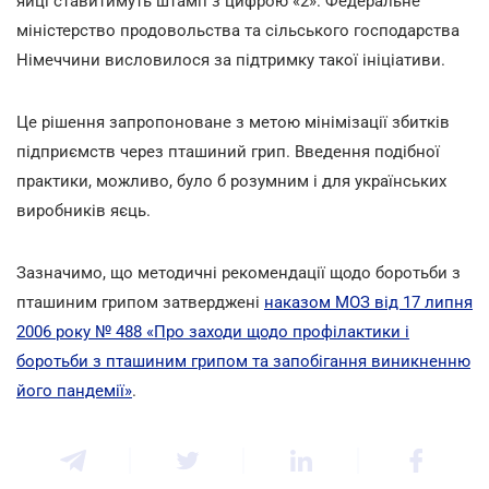
яйці ставитимуть штамп з цифрою «2». Федеральне
міністерство продовольства та сільського господарства
Німеччини висловилося за підтримку такої ініціативи.
Це рішення запропоноване з метою мінімізації збитків
підприємств через пташиний грип. Введення подібної
практики, можливо, було б розумним і для українських
виробників яєць.
Зазначимо, що методичні рекомендації щодо боротьби з
пташиним грипом затверджені
наказом МОЗ від 17 липня
2006 року № 488 «Про заходи щодо профілактики і
боротьби з пташиним грипом та запобігання виникненню
його пандемії»
.