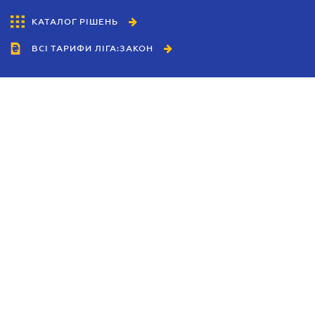
КАТАЛОГ РІШЕНЬ
ВСІ ТАРИФИ ЛІГА:ЗАКОН
Співробітництво
Агенти
Дилери
Політика конфіденційності
Умови використання сайту
Реклама
Блог
Новини компанії
Керівництва
Каталоги компаній
Теми в центрі уваги