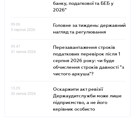
банку, податкової та БЕБ у
2026"
09.00
Головне за тиждень: державний
3 серпня 2026
нагляд та регулювання
09.47
Перезавантаження строків
31 липня 2026
податкових перевірок після 1
серпня 2026 року: чи буде
обчислення строків давності "з
чистого аркуша"?
15.29
Оскаржити акт ревізії
30 липня 2026
Держаудитслужби може лише
підприємство, а не його
керівник особисто