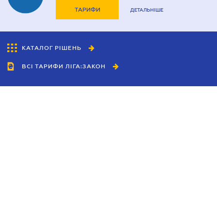
ТАРИФИ
ДЕТАЛЬНІШЕ
КАТАЛОГ РІШЕНЬ
ВСІ ТАРИФИ ЛІГА:ЗАКОН
Співробітництво
Агенти
Дилери
Політика конфіденційності
Умови використання сайту
Реклама
Блог
Новини компанії