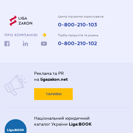
Центр підтримки користувачів
0-800-210-103
ПРО КОМПАНІЮ
Підбір продуктів та рішень
0-800-210-102
Реклама та PR
на
ligazakon.net
ТАРИФИ
Національний юридичний
каталог України
Liga:BOOK