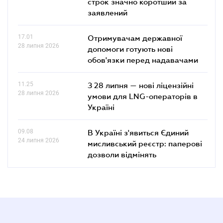
строк значно коротший за
заявлений
17.01
Отримувачам державної
28 липня 2026
допомоги готують нові
обов'язки перед надавачами
11.25
З 28 липня — нові ліцензійні
28 липня 2026
умови для LNG-операторів в
Україні
09.08
В Україні з'явиться Єдиний
24 липня 2026
мисливський реєстр: паперові
дозволи відмінять