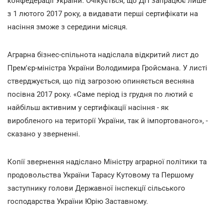
конфедерації України. Очікується, що ДП запрацює лише
з 1 лютого 2017 року, а видавати перші сертифікати на
насіння зможе з середини місяця.
Аграрна бізнес-спільнота надіслала відкритий лист до
Прем'єр-міністра України Володимира Гройсмана. У листі
стверджується, що під загрозою опиняється весняна
посівна 2017 року. «Саме період із грудня по лютий є
найбільш активним у сертифікації насіння - як
виробленого на території України, так й імпортованого», -
сказано у зверненні.
Копії звернення надіслано Міністру аграрної політики та
продовольства України Тарасу Кутовому та Першому
заступнику голови Державної інспекції сільського
господарства України Юрію Заставному.