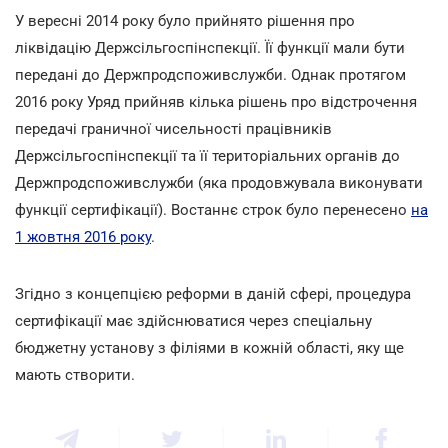
У вересні 2014 року було прийнято рішення про
ліквідацію Держсільгоспінспекції. Її функції мали бути
передані до Держпродспоживслужби. Однак протягом
2016 року Уряд прийняв кілька рішень про відстрочення
передачі граничної чисельності працівників
Держсільгоспінспекції та її територіальних органів до
Держпродспоживслужби (яка продовжувала виконувати
функції сертифікації). Востаннє строк було перенесено
на
1 жовтня 2016 року
.
Згідно з концепцією реформи в даній сфері, процедура
сертифікації має здійснюватися через спеціальну
бюджетну установу з філіями в кожній області, яку ще
мають створити.