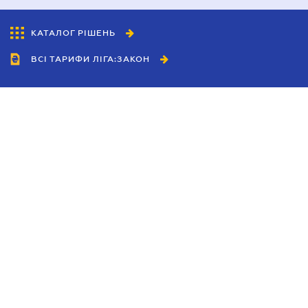
КАТАЛОГ РІШЕНЬ
ВСІ ТАРИФИ ЛІГА:ЗАКОН
Співробітництво
Агенти
Дилери
Політика конфіденційності
Умови використання сайту
Реклама
Блог
Новини компанії
Керівництва
Каталоги компаній